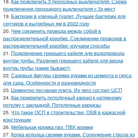
18.
Как подключить 3 проходных выключателя. Схема
подключения проходного выключателя с 3х мест
19.
Бактерии в уличный туалет. Лучшие бактерии для
септиков и выгребных ям в 2022 году
20.
Чем соединить провода между собой в
распределительной коробке. Соединение проводов в
распределительной коробке: изучаем способы
21.
Подключение греющего кабеля для водопровода
внутри трубы. Различия греющего кабеля для ввода
внутрь трубы (какие бывают):
22.
Садовые фигуры своими руками из цемента и гипса
для сада. Особенности и разновидности
23.
Цементно песчаная плита. Их чего состоит ЦСП
24.
Как прикрепить потолочный карниз к натяжному
потолку с закладной. Потолочные карнизы
25.
Что такое ОСП в строительстве. OSB в каркасной
конструкции
26.
Мебельная кромка пвх. ПВХ кромки
27.
Копка колодца своими руками. Сооружение ствола из