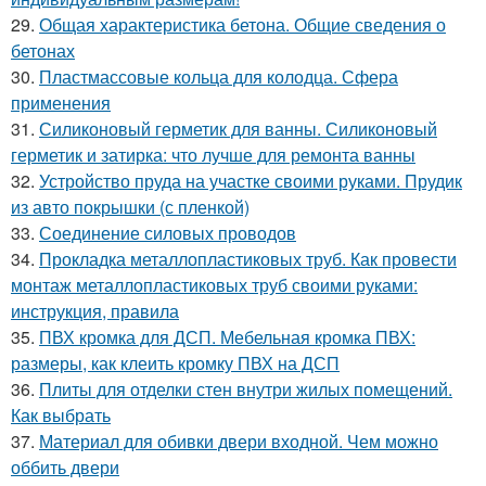
29.
Общая характеристика бетона. Общие сведения о
бетонах
30.
Пластмассовые кольца для колодца. Сфера
применения
31.
Силиконовый герметик для ванны. Силиконовый
герметик и затирка: что лучше для ремонта ванны
32.
Устройство пруда на участке своими руками. Прудик
из авто покрышки (с пленкой)
33.
Соединение силовых проводов
34.
Прокладка металлопластиковых труб. Как провести
монтаж металлопластиковых труб своими руками:
инструкция, правила
35.
ПВХ кромка для ДСП. Мебельная кромка ПВХ:
размеры, как клеить кромку ПВХ на ДСП
36.
Плиты для отделки стен внутри жилых помещений.
Как выбрать
37.
Материал для обивки двери входной. Чем можно
оббить двери