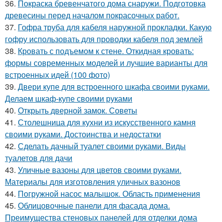
36.
Покраска бревенчатого дома снаружи. Подготовка
древесины перед началом покрасочных работ.
37.
Гофра труба для кабеля наружной прокладки. Какую
гофру использовать для проводки кабеля под землей
38.
Кровать с подъемом к стене. Откидная кровать:
формы современных моделей и лучшие варианты для
встроенных идей (100 фото)
39.
Двери купе для встроенного шкафа своими руками.
Делаем шкаф-купе своими руками
40.
Открыть дверной замок. Советы
41.
Столешница для кухни из искусственного камня
своими руками. Достоинства и недостатки
42.
Сделать дачный туалет своими руками. Виды
туалетов для дачи
43.
Уличные вазоны для цветов своими руками.
Материалы для изготовления уличных вазонов
44.
Погружной насос малышок. Область применения
45.
Облицовочные панели для фасада дома.
Преимущества стеновых панелей для отделки дома