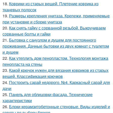
18.
Коврики из старых вещей. Плетение коврика из
тканевых полосок
19.
Размеры крепления унитаза. Крепежи, применяемые
при установке и сборке унитаза
20.
Как снять гайку с сорванной резьбой. Выкручиваем
сорванные болты и гайки
21.
Бытовка с санузлом и душем для постоянного
проживания. Дачные бытовки из двух комнат с туалетом
и душем
22.
Как утеплить дом пенопластом. Технология монтажа
пенопласта на стены
23.
Какой крючок нужен для вязания ковриков из старых
вещей. Классификация крючков
24.
Построить сарай недорого. №4. Каркасный сарай для
дачи
25.
Панель для облицовки фасада. Технические
характеристики
26.
Блоки керамзитобетонные стеновые. Виды изделий и
советы по выбору блоков