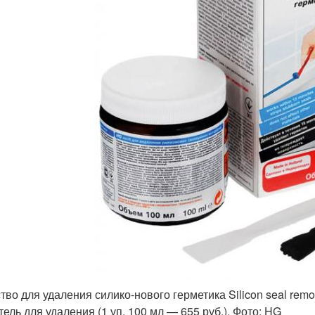
тво для удаления силико-нового герметика Silicon seal remov
тель для удаления (1 уп. 100 мл — 655 руб.). Фото: HG