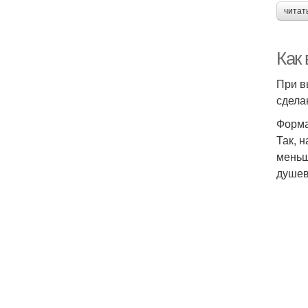
читат
Как
При в
сдела
Форма
Так, 
меньш
душев