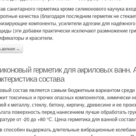
тав санитарного герметика кроме силиконового каучука вх
тропные качества (благодаря последним герметик не стекае
низирующие компоненты, усилители адгезии для надёжного 
циды (эти добавки практически исключают размножение гри
ификаторы и красители.
ь дальше →
иконовый герметик для акриловых ванн. 
актеристика состава
овый состав является самым бюджетным вариантом среди д
жит токсичных и прочих опасных компонентов, химически н
ией к металлу, стеклу, бетону, кирпичу, древесине и ее пр
ьтата поверхность перед нанесением лучше обработать гру
ратуре от -20 до +80 °С. Цена герметика для ванной составл
в способен выдержать длительные вибрационные колебания