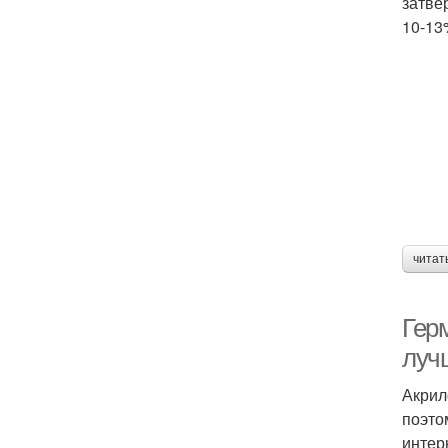
затве
10-13
читат
Гер
луч
Акрил
поэто
интер