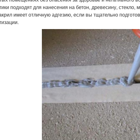
тики подходят для нанесения на бетон, древесину, стекло,
акрил имеет отличную адгезию, если вы тщательно подгото
тизации.