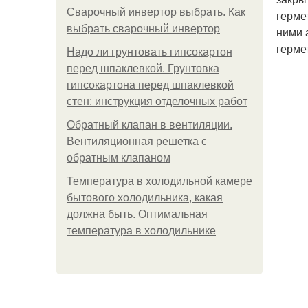
Сварочный инвертор выбрать. Как
герме
выбрать сварочный инвертор
ними 
герме
Надо ли грунтовать гипсокартон
перед шпаклевкой. Грунтовка
гипсокартона перед шпаклевкой
стен: инструкция отделочных работ
Обратный клапан в вентиляции.
Вентиляционная решетка с
обратным клапаном
Температура в холодильной камере
бытового холодильника, какая
должна быть. Оптимальная
температура в холодильнике