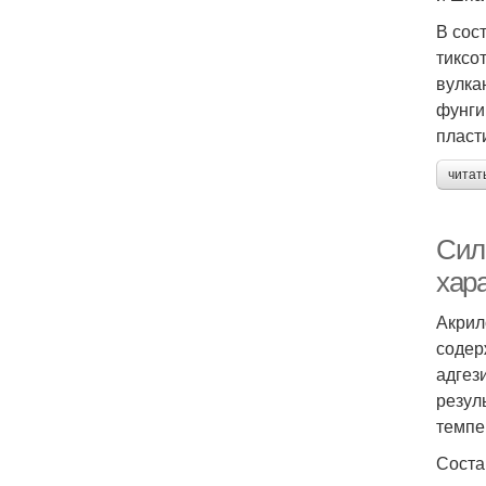
В сос
тиксо
вулка
фунги
пласт
читат
Сил
хар
Акрил
содер
адгез
резул
темпе
Соста