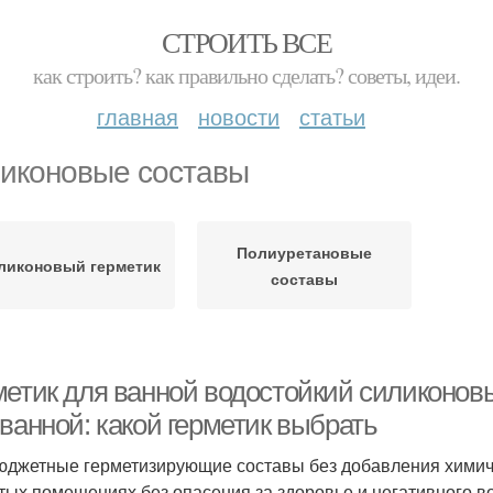
СТРОИТЬ ВСЕ
как строить? как правильно сделать? советы, идеи.
главная
новости
статьи
иконовые составы
Полиуретановые
ликоновый герметик
составы
метик для ванной водостойкий силиконов
ванной: какой герметик выбрать
юджетные герметизирующие составы без добавления химиче
тых помещениях без опасения за здоровье и негативного 