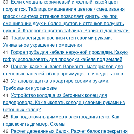
39.
Если смешать коричневый и желтый, какой цвет
получится. Таблица смешивания цветов / смешивания
красок / синтеза оттенков позволяет узнать, как при
смешивании двух и более цветов и оттенков получить
нужный. Колеровка цветов таблица. Вариант для печати.
40.
Трафареты для росписи стен своими руками.
Уникальное украшение помещения
41.
Гофра труба для кабеля наружной прокладки. Какую
гофру использовать для проводки кабеля под землей
42.
Панели, какие бывают. Варианты материалов для
стеновых панелей: обзор преимуществ и недостатков
43.
Установка щитка в квартире своими руками.
Требования к установке
44.
Устройство колодца из бетонных колец для
водопровода. Как выкопать колодец своими руками из
бетонных колец?
45.
Как подключить диммер к электродвигателю. Как
подключить диммер. Схемы
46.
Расчет деревянных балок. Расчет балок перекрытия