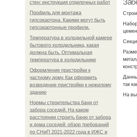
Заб
стен: инструкция отделочных работ
Строи
Профиль для монтажа
гипсокартона. Какими могут быть
Набор
гипсокартонные профили.
цемен
Температура в холодильной камере
Секци
бытового холодильника, какая
Разме
должна быть. Оптимальная
метал
температура в холодильнике
конст
Оформление пристройки к
Данны
частному дому. Как оформить
так к
возведение пристройки к нежилому
зданию
На вы
Нормы строительства бани от
забора соседей. На каком
расстоянии строить баню от забора
и дома соседей: обзор требований
по СНиП 2021-2022 года в ИЖС и