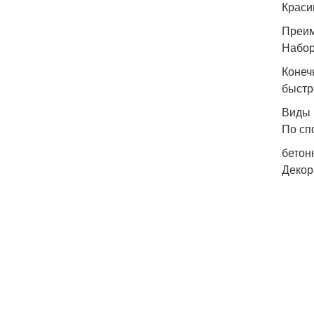
Краси
Преим
Набор
Конеч
быстр
Виды 
По сп
бетон
Декор