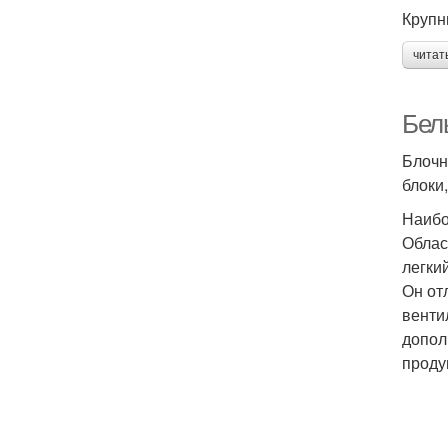
Крупн
читат
Бел
Блочн
блоки,
Наибо
Облас
легки
Он от
венти
допол
проду