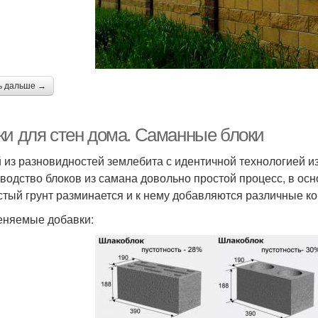
ь дальше →
ки для стен дома. Саманные блоки
 из разновидностей землебита с идентичной технологией из
водство блоков из самана довольно простой процесс, в осн
стый грунт разминается и к нему добавляются различные к
няемые добавки: