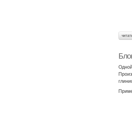
читат
Бло
Одной
Произ
глини
Приме