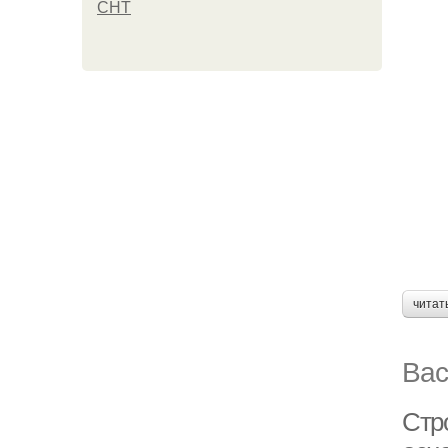
СНТ
читат
Вас
Стр