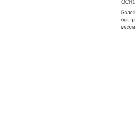
осн
Более
быстр
весом