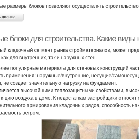
ые размеры блоков позволяют осуществлять строительство 
ь дальше →
ые блоки для строительства. Какие виды
ый кладочный сегмент рынка стройматериалов, может пре
 как для внутренних, так и наружных стен.
лее популярные материалы для стеновых конструкций частн
ть применения: наружные/внутренние, несущие/самонесущи
й, не создает значительную нагрузку на фундамент.
личается высочайшими теплозащитными свойствами, высок
ляцию воздуха в доме. К недостаткам застройщики относят е
нительного армирования кладочных рядов, способность нак
ваемость ветром.