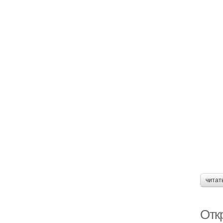
читат
Отк