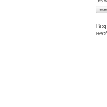
Это м
читат
Вскр
нео