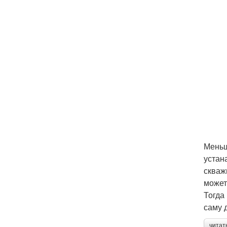
Меньш
устан
скваж
может
Тогда
саму 
читат