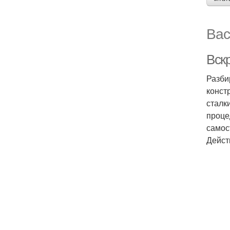
Вас
Вск
Разби
конст
сталк
проце
самос
Дейст