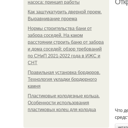
Отк
насоса: принцип работы
Как заштукатурить дверной проем.
Выравнивание проема
Нормы строительства бани от
забора соседей. На каком
расстоянии строить баню от забора
и дома соседей: обзор требований
по СНиП 2021-2022 года в ИЖС и
СНТ
Правильная установка бордюров.
Технология укладки бордюрного
камня
Пластиковые колодезные кольца.
Особенности использования
Что д
пластиковых колец для колодца
средс
читат