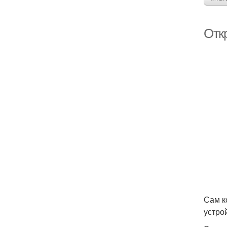
Отк
Сам к
устро