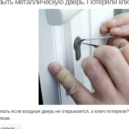
рыть металлическую дверь. Потеряли кл
елать если входная дверь не открывается, а ключ потерял
твам.
ь дальше →