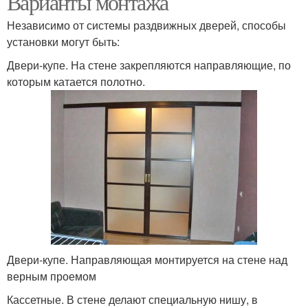
Варианты монтажа
Независимо от системы раздвижных дверей, способы
установки могут быть:
Раздвижная дверь
Дверь из дерева
Двери-купе. На стене закрепляются направляющие, по
которым катается полотно.
Амбарная дверь
Амбарные двери
Двери в беседке
Двери-купе. Направляющая монтируется на стене над
верным проемом
Кассетные. В стене делают специальную нишу, в