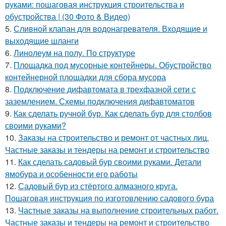
руками: пошаговая инструкция строительства и
обустройства | (30 Фото & Видео)
5.
Сливной клапан для водонагревателя. Входящие и
выходящие шланги
6.
Линолеум на полу. По структуре
7.
Площадка под мусорные контейнеры. Обустройство
контейнерной площадки для сбора мусора
8.
Подключение дифавтомата в трехфазной сети с
заземлением. Схемы подключения дифавтоматов
9.
Как сделать ручной бур. Как сделать бур для столбов
своими руками?
10.
Заказы на строительство и ремонт от частных лиц.
Частные заказы и тендеры на ремонт и строительство
11.
Как сделать садовый бур своими руками. Детали
ямобура и особенности его работы
12.
Садовый бур из стёртого алмазного круга.
Пошаговая инструкция по изготовлению садового бура
13.
Частные заказы на выполнение строительных работ.
Частные заказы и тендеры на ремонт и строительство