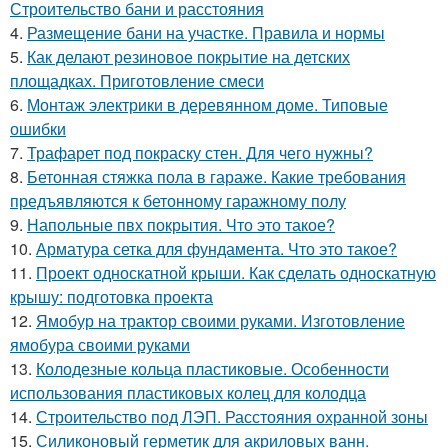
Строительство бани и расстояния
4.
Размещение бани на участке. Правила и нормы
5.
Как делают резиновое покрытие на детских
площадках. Приготовление смеси
6.
Монтаж электрики в деревянном доме. Типовые
ошибки
7.
Трафарет под покраску стен. Для чего нужны?
8.
Бетонная стяжка пола в гараже. Какие требования
предъявляются к бетонному гаражному полу
9.
Напольные пвх покрытия. Что это такое?
10.
Арматура сетка для фундамента. Что это такое?
11.
Проект односкатной крыши. Как сделать односкатную
крышу: подготовка проекта
12.
Ямобур на трактор своими руками. Изготовление
ямобура своими руками
13.
Колодезные кольца пластиковые. Особенности
использования пластиковых колец для колодца
14.
Строительство под ЛЭП. Расстояния охранной зоны
15.
Силиконовый герметик для акриловых ванн.