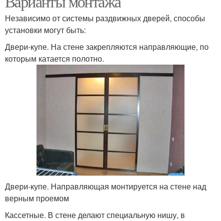
Варианты монтажа
Независимо от системы раздвижных дверей, способы
установки могут быть:
Раздвижная дверь
Дверь из дерева
Двери-купе. На стене закрепляются направляющие, по
которым катается полотно.
Амбарная дверь
Амбарные двери
Двери в беседке
Двери-купе. Направляющая монтируется на стене над
верным проемом
Кассетные. В стене делают специальную нишу, в