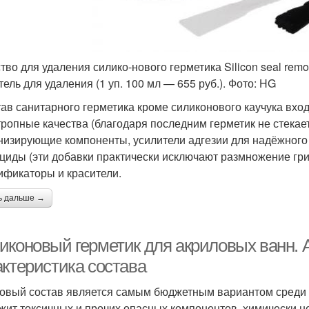
тво для удаления силико-нового герметика Silicon seal remov
тель для удаления (1 уп. 100 мл — 655 руб.). Фото: HG
тав санитарного герметика кроме силиконового каучука вх
тропные качества (благодаря последним герметик не стекае
низирующие компоненты, усилители адгезии для надёжного 
циды (эти добавки практически исключают размножение гри
ификаторы и красители.
ь дальше →
иконовый герметик для акриловых ванн. 
актеристика состава
овый состав является самым бюджетным вариантом среди д
жит токсичных и прочих опасных компонентов, химически н