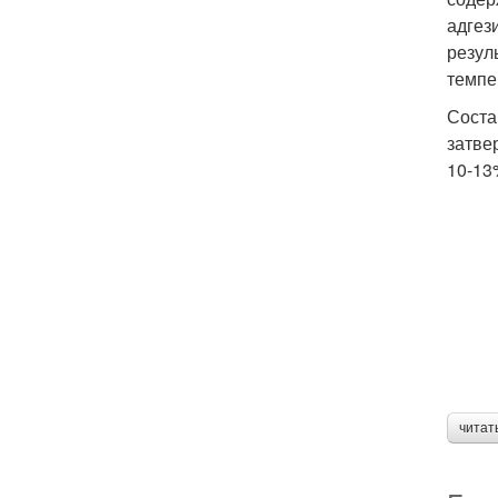
адгез
резул
темпе
Соста
затве
10-13
читат