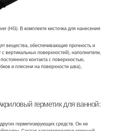
er (HG). В ком­п­лекте кисточка для нанесения
одят вещества, обеспечивающие прочность и
т с вертикальных поверхностей), наполнители,
постоянного контакта с поверхностью,
бков и плесени на поверхности шва),
Акриловый герметик для ванной:
ругих герметизирующих средств. Он не
ейтрален. Состав характеризуется хорошей