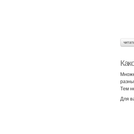
читат
Как
Множе
разны
Тем н
Для в