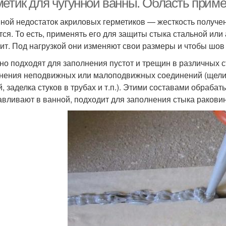
метик для чугунной ванны. Область прим
ной недостаток акриловых герметиков — жесткость получе
тся. То есть, применять его для защиты стыка стальной или
оит. Под нагрузкой они изменяют свои размеры и чтобы шов
но подходят для заполнения пустот и трещин в различных ст
нения неподвижных или малоподвижных соединений (щели 
й, заделка стуков в трубах и т.п.). Этими составами обра
авливают в ванной, подходит для заполнения стыка раковин