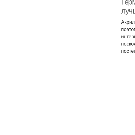
Гер
луч
Акрил
поэто
интер
поско
посте