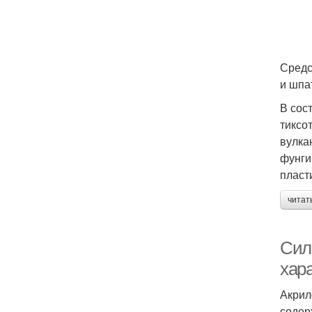
Средс
и шпа
В сос
тиксо
вулка
фунги
пласт
читат
Сил
хар
Акрил
содер