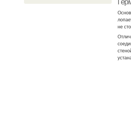
Гер
Основ
лопае
не ст
Отлич
соеди
стено
устан