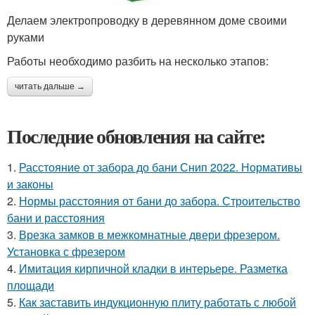
Делаем электропроводку в деревянном доме своими
руками
Работы необходимо разбить на несколько этапов:
читать дальше →
Последние обновления на сайте:
1.
Расстояние от забора до бани Снип 2022. Нормативы
и законы
2.
Нормы расстояния от бани до забора. Строительство
бани и расстояния
3.
Врезка замков в межкомнатные двери фрезером.
Установка с фрезером
4.
Имитация кирпичной кладки в интерьере. Разметка
площади
5.
Как заставить индукционную плиту работать с любой