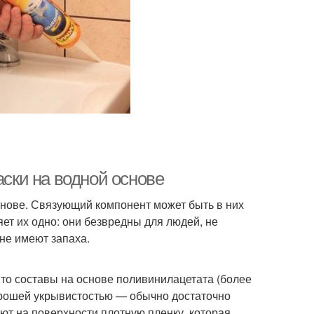
аски на водной основе
снове. Связующий компонент может быть в них
яет их одно: они безвредны для людей, не
не имеют запаха.
то составы на основе поливинилацетата (более
хорошей укрывистостью — обычно достаточно
ют на поверхности плотную пленку, которая