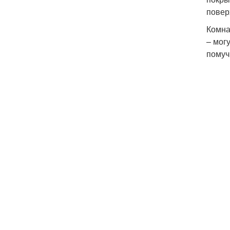
повер
Комна
– мог
помуч