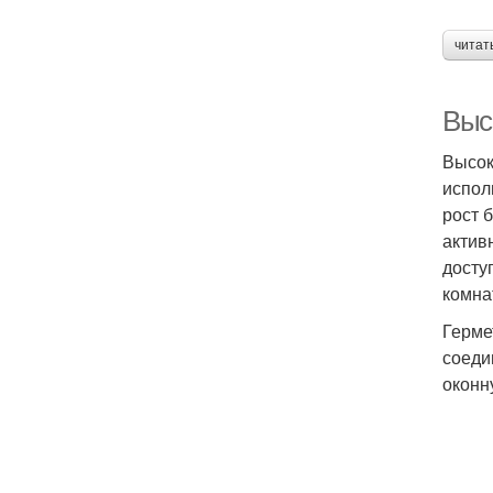
читат
Выс
Высок
испол
рост 
актив
досту
комна
Герме
соеди
оконн