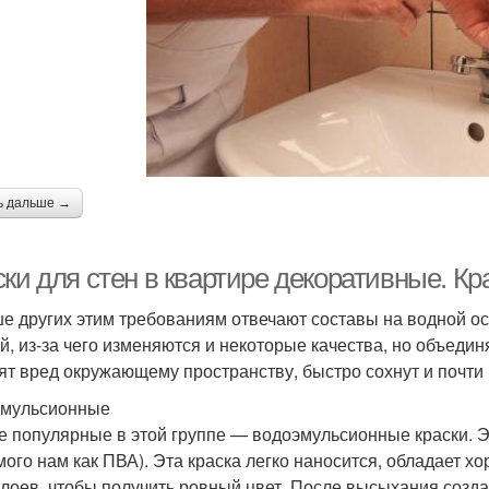
ь дальше →
ки для стен в квартире декоративные. Кр
е других этим требованиям отвечают составы на водной о
й, из-за чего изменяются и некоторые качества, но объедин
ят вред окружающему пространству, быстро сохнут и почти 
мульсионные
 популярные в этой группе — водоэмульсионные краски. Э
мого нам как ПВА). Эта краска легко наносится, обладает 
слоев, чтобы получить ровный цвет. После высыхания созда