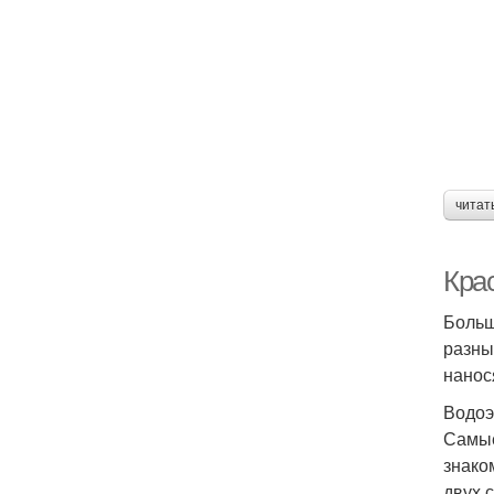
читат
Крас
Больш
разны
нанос
Водоэ
Самые
знако
двух 