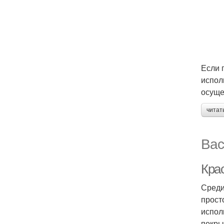
Если 
испол
осуще
читат
Вас
Кра
Среди
прост
испол
покры