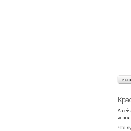
читат
Крас
А сей
испол
Что л