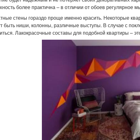
хность более практична – в отличии от обоев регулярное мы
тные стены гораздо проще именно красить. Некоторые кв
ут быть ниши, колонны, различные выступы. В случае с пок
иться. Лакокрасочные составы для подобной квартиры – эт