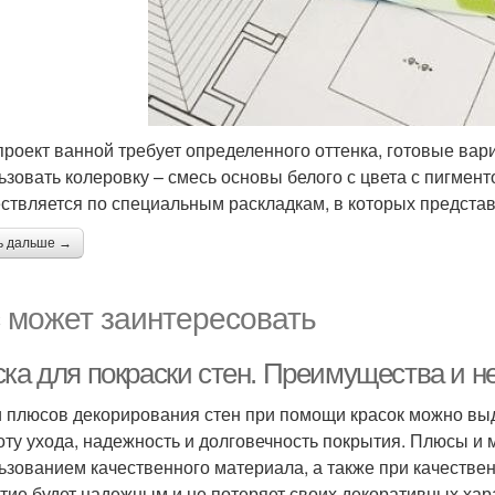
проект ванной требует определенного оттенка, готовые вар
ьзовать колеровку – смесь основы белого с цвета с пигмен
ствляется по специальным раскладкам, в которых представ
ь дальше →
 может заинтересовать
ска для покраски стен. Преимущества и н
 плюсов декорирования стен при помощи красок можно выд
оту ухода, надежность и долговечность покрытия. Плюсы и м
ьзованием качественного материала, а также при качестве
тие будет надежным и не потеряет своих декоративных хар