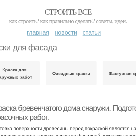
СТРОИТЬ ВСЕ
как строить? как правильно сделать? советы, идеи.
главная
новости
статьи
ски для фасада
Краска для
Фасадные краски
Фактурная к
аружных работ
раска бревенчатого дома снаружи. Подго
асочных работ.
товка поверхности древесины перед покраской является наи
 первую очередь зависит качество фасадной покраски дерев