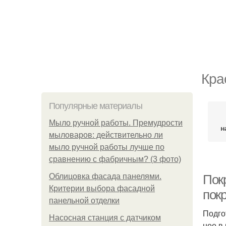
Кра
Популярные материалы
Мыло ручной работы. Премудрости
н
мыловаров: действительно ли
мыло ручной работы лучше по
сравнению с фабричным? (3 фото)
Облицовка фасада панелями.
Пок
Критерии выбора фасадной
покр
панельной отделки
Подго
Насосная станция с датчиком
нее в