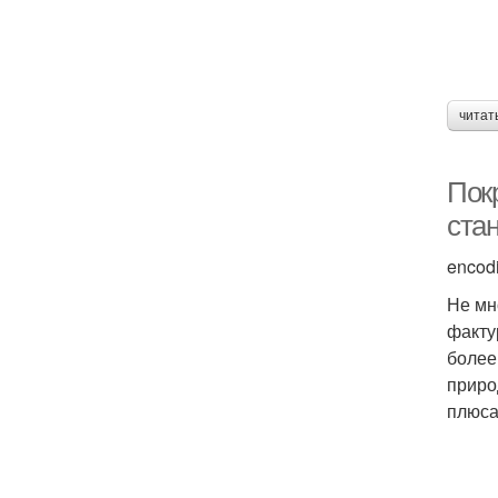
читат
Покр
ста
encod
Не мн
факту
более
приро
плюса