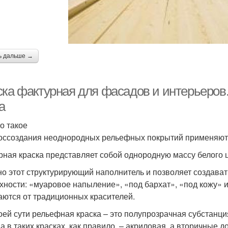
ь дальше →
ска фактурная для фасадов и интерьеров.
а
то такое
оссоздания неоднородных рельефных покрытий применяют 
рная краска представляет собой однородную массу белого ц
о этот структурирующий наполнитель и позволяет создава
хности: «муаровое напыление», «под бархат», «под кожу» 
аются от традиционных красителей.
оей сути рельефная краска – это полупрозрачная субстанц
а в таких красках, как правило, – акриловая, а вторичные