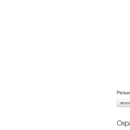
Релье
читат
Окра