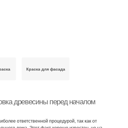
раска
Краска для фасада
товка древесины перед началом
более ответственной процедурой, так как от
янного дома. Этот факт хорошо известен, но на