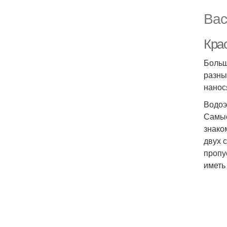
Вас
Крас
Больш
разны
нанос
Водоэ
Самые
знако
двух 
пропу
иметь