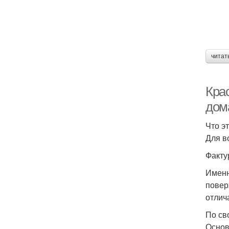
читат
Кра
дом
Что э
Для в
Факту
Именн
повер
отлич
По св
Основ