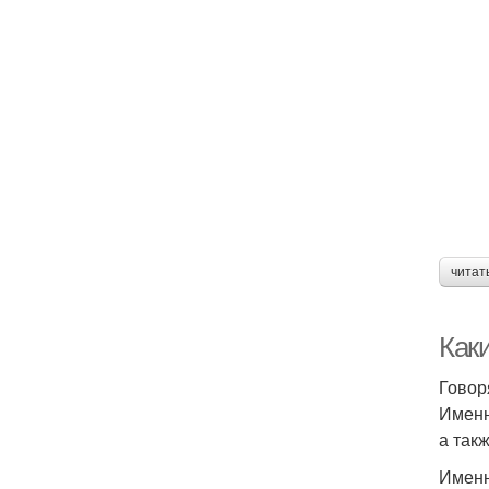
читат
Как
Говор
Именн
а так
Именн