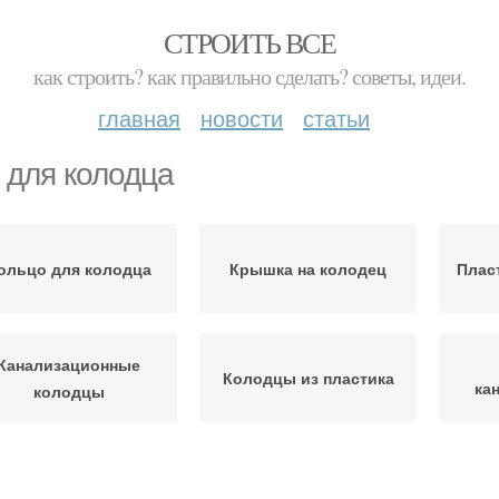
СТРОИТЬ ВСЕ
как строить? как правильно сделать? советы, идеи.
главная
новости
статьи
 для колодца
ольцо для колодца
Крышка на колодец
Плас
Канализационные
Колодцы из пластика
ка
колодцы
Чугунные люки
Кольца для колодца
В