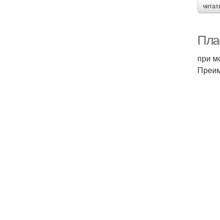
читат
Пла
при м
Преим