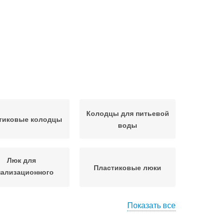
Колодцы для питьевой
тиковые колодцы
воды
Люк для
Пластиковые люки
нализационного
колодца
Показать все
ечный колодец
Колодец из пластика