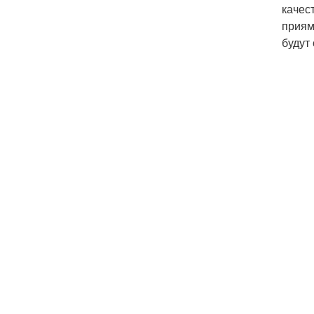
качес
приям
будут