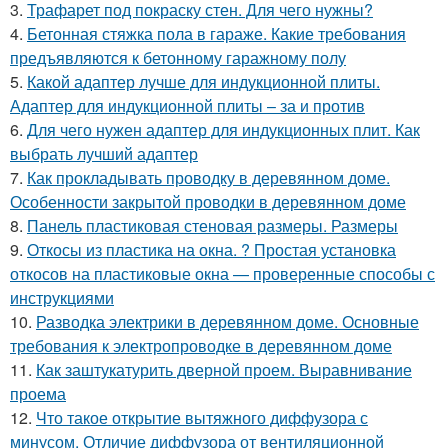
3.
Трафарет под покраску стен. Для чего нужны?
4.
Бетонная стяжка пола в гараже. Какие требования
предъявляются к бетонному гаражному полу
5.
Какой адаптер лучше для индукционной плиты.
Адаптер для индукционной плиты – за и против
6.
Для чего нужен адаптер для индукционных плит. Как
выбрать лучший адаптер
7.
Как прокладывать проводку в деревянном доме.
Особенности закрытой проводки в деревянном доме
8.
Панель пластиковая стеновая размеры. Размеры
9.
Откосы из пластика на окна. ? Простая установка
откосов на пластиковые окна — проверенные способы с
инструкциями
10.
Разводка электрики в деревянном доме. Основные
требования к электропроводке в деревянном доме
11.
Как заштукатурить дверной проем. Выравнивание
проема
12.
Что такое открытие вытяжного диффузора с
минусом. Отличие диффузора от вентиляционной