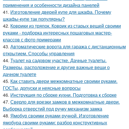
применения и особенности дизайна панелей
41.
Изготовление дверей купе для шкафа. Почему
шкафы-купе так популярны?
42.
Коврики из тряпок. Коврик из старых вещей своими
руками - подборка интересных пошаговых мастер-
классов с фото примерами
43.
Автоматические ворота для гаража с дистанционным
открытием. Способы управления
44.
Туалет на садовом участке. Дачные туалеты.
Размеры, расположение и другие важные вещи о
дачном туалете
45.
Как ставить двери межкомнатные своими руками.
ГОСТы, допуски и неясные вопросы
46.
Инструкция по сборке кухни. Подготовка к сборке
47.
Сверло для врезки замков в межкомнатные двери.
Выборка отверстий под ручку механизм замка
48.
Ямобур своими руками ручной. Изготовление
ямобура своими руками: разбор конструктивных