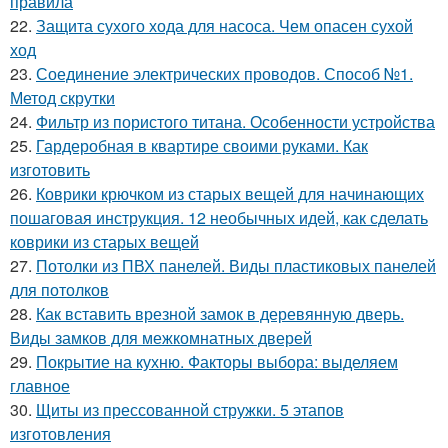
правила
22.
Защита сухого хода для насоса. Чем опасен сухой
ход
23.
Соединение электрических проводов. Способ №1.
Метод скрутки
24.
Фильтр из пористого титана. Особенности устройства
25.
Гардеробная в квартире своими руками. Как
изготовить
26.
Коврики крючком из старых вещей для начинающих
пошаговая инструкция. 12 необычных идей, как сделать
коврики из старых вещей
27.
Потолки из ПВХ панелей. Виды пластиковых панелей
для потолков
28.
Как вставить врезной замок в деревянную дверь.
Виды замков для межкомнатных дверей
29.
Покрытие на кухню. Факторы выбора: выделяем
главное
30.
Щиты из прессованной стружки. 5 этапов
изготовления