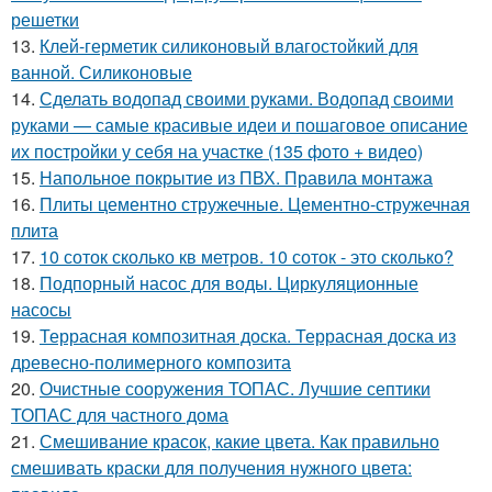
решетки
13.
Клей-герметик силиконовый влагостойкий для
ванной. Силиконовые
14.
Сделать водопад своими руками. Водопад своими
руками — самые красивые идеи и пошаговое описание
их постройки у себя на участке (135 фото + видео)
15.
Напольное покрытие из ПВХ. Правила монтажа
16.
Плиты цементно стружечные. Цементно-стружечная
плита
17.
10 соток сколько кв метров. 10 соток - это сколько?
18.
Подпорный насос для воды. Циркуляционные
насосы
19.
Террасная композитная доска. Террасная доска из
древесно-полимерного композита
20.
Очистные сооружения ТОПАС. Лучшие септики
ТОПАС для частного дома
21.
Смешивание красок, какие цвета. Как правильно
смешивать краски для получения нужного цвета: