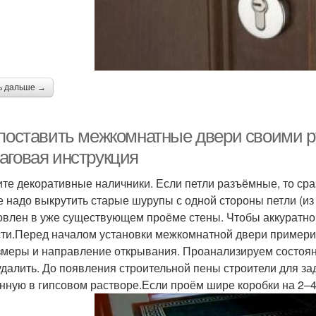
ь дальше →
 поставить межкомнатные двери своими ру
аговая инструкция
те декоративные наличники. Если петли разъёмные, то сраз
е надо выкрутить старые шурупы с одной стороны петли (из
овлен в уже существующем проёме стены. Чтобы аккуратно 
сти.Перед началом установки межкомнатной двери примери
змеры и направление открывания. Проанализируем состоян
удалить. До появления строительной пены строители для за
нную в гипсовом растворе.Если проём шире коробки на 2–4 