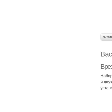
читат
Вас
Вре
Набор
и дву
устан