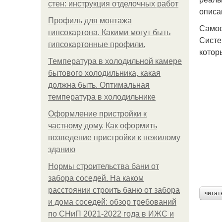
стен: инструкция отделочных работ
описа
Профиль для монтажа
Самос
гипсокартона. Какими могут быть
Систе
гипсокартонные профили.
котор
Температура в холодильной камере
бытового холодильника, какая
должна быть. Оптимальная
температура в холодильнике
Оформление пристройки к
частному дому. Как оформить
возведение пристройки к нежилому
зданию
Нормы строительства бани от
забора соседей. На каком
расстоянии строить баню от забора
читат
и дома соседей: обзор требований
по СНиП 2021-2022 года в ИЖС и