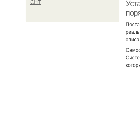
Уст
СНТ
пор
Поста
реаль
описа
Самос
Систе
котор