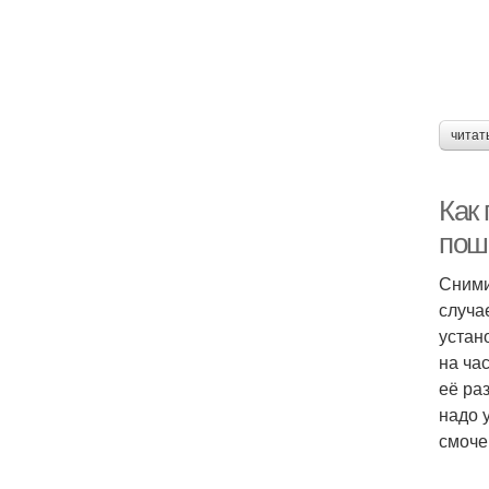
читат
Как
пош
Сними
случа
устан
на ча
её ра
надо 
смоче