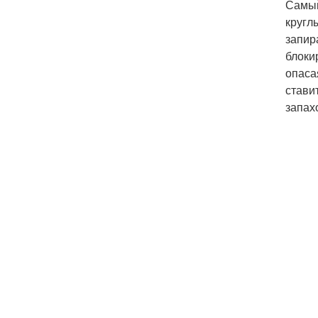
Самый
кругл
запир
блоки
опаса
стави
запах