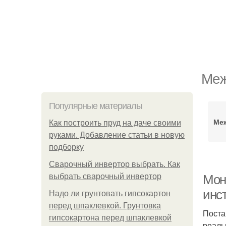
Меж
Популярные материалы
Ме
Как построить пруд на даче своими
руками. Добавление статьи в новую
подборку
Сварочный инвертор выбрать. Как
выбрать сварочный инвертор
Мон
инс
Надо ли грунтовать гипсокартон
перед шпаклевкой. Грунтовка
Поста
гипсокартона перед шпаклевкой
реаль