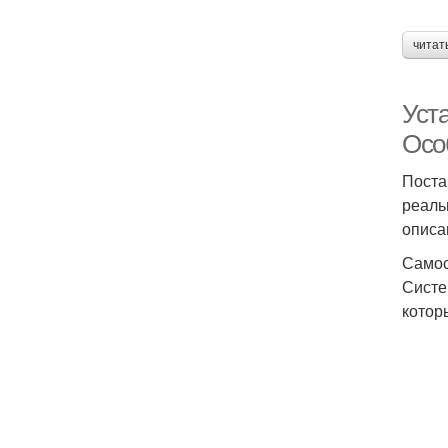
читат
Уст
Осо
Поста
реаль
описа
Самос
Систе
котор