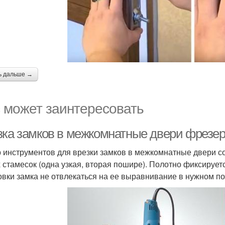
ь дальше →
 может заинтересовать
зка замков в межкомнатные двери фрезер
 инструментов для врезки замков в межкомнатные двери со
х стамесок (одна узкая, вторая пошире). Полотно фиксируе
овки замка не отвлекаться на ее выравнивание в нужном п