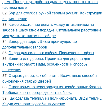
доме. Порядок устройства дымохода газового котла в
частном доме
32.
Бур для столбов ручной своими руками. Конструкции
и применение
33.
Какое расстояние делать между штакетником на
заборе в шахматном порядке. Оптимальное расстояние
между штакетником на заборе
34.
Запор для ворот. В чем преимущество
дополнительных запоров
35.
Гофра для силового кабеля. Применение гофры
36.
Защита для дерева. Пропитки для дерева для
внутренних работ: виды, особенности и способы
нанесения
37.
Старые двери, как обновить. Возможные способы
обновления старых дверей
38.
Строительство перегородок из газобетонных блоков.
Требования к перегородке из газоблока
39.
Как сделать теплицу из поликарбоната. Виды теплиц.
Какую установить у себя на участке