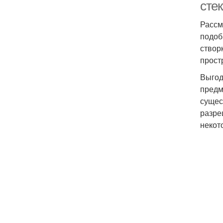
стек
Рассм
подоб
створ
прост
Выгод
предм
сущес
разре
некот