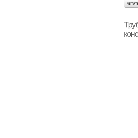
читат
Труб
кон