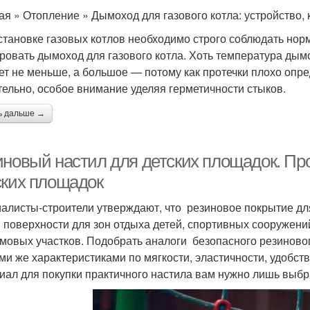
ая » Отопление » Дымоход для газового котла: устройство, 
становке газовых котлов необходимо строго соблюдать нор
ровать дымоход для газового котла. Хоть температура дымо
ет не меньше, а большое — потому как протечки плохо опре
тельно, особое внимание уделяя герметичности стыков.
ь дальше →
иновый настил для детских площадок. Пр
ских площадок
алисты-строители утверждают, что резиновое покрытие дл
 поверхности для зон отдыха детей, спортивных сооружен
мовых участков. Подобрать аналоги безопасного резиново
ими же характеристиками по мягкости, эластичности, удобс
иал для покупки практичного настила вам нужно лишь выбр