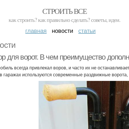
СТРОИТЬ ВСЕ
как строить? как правильно сделать? советы, идеи.
главная
новости
статьи
ости
ор для ворот. В чем преимущество допол
обиль всегда привлекал воров, и часто их не останавливает
 в гаражах используются современные раздвижные ворота,