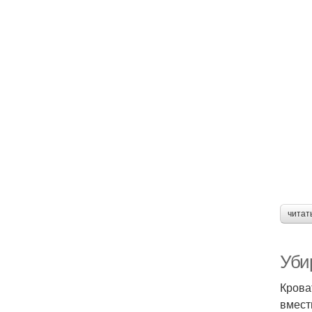
читат
Уби
Крова
вмест