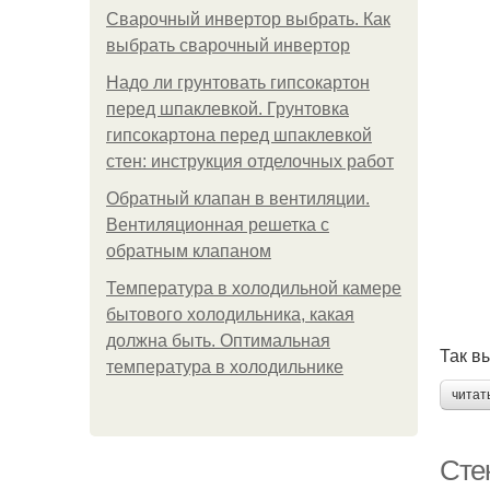
Сварочный инвертор выбрать. Как
выбрать сварочный инвертор
Надо ли грунтовать гипсокартон
перед шпаклевкой. Грунтовка
гипсокартона перед шпаклевкой
стен: инструкция отделочных работ
Обратный клапан в вентиляции.
Вентиляционная решетка с
обратным клапаном
Температура в холодильной камере
бытового холодильника, какая
должна быть. Оптимальная
Так в
температура в холодильнике
читат
Сте