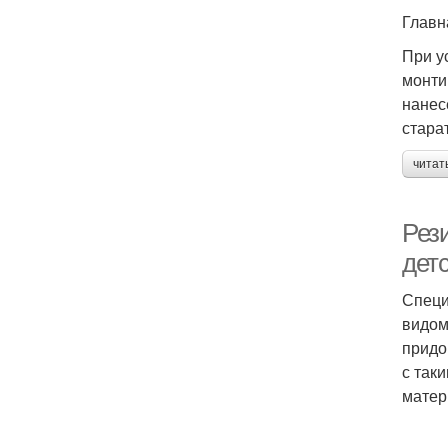
Главн
При у
монти
нанес
стара
читат
Рез
дет
Специ
видом
придо
с так
матер