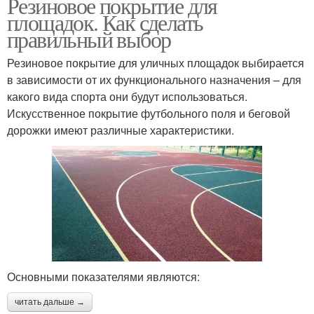
Резиновое покрытие для
Рулонные покрытия
Спортивные площадки
площадок. Как сделать
правильный выбор
Резиновое покрытие для уличных площадок выбирается
Крошки для спортивной
Покрытие для
в зависимости от их функционального назначения – для
площадки
площадок
какого вида спорта они будут использоваться.
Искусственное покрытие футбольного поля и беговой
дорожки имеют различные характеристики.
Травмобезопасные
Детские площадки
покрытия
Покрытия для детских
Бесшовные покрытия
площадок
Основными показателями являются:
Площадки из резиновой
читать дальше →
крошки