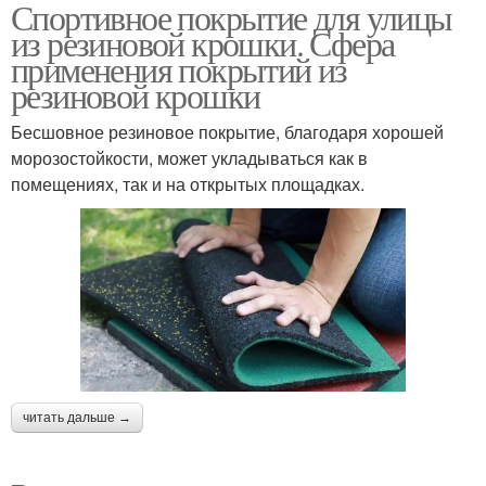
Спортивное покрытие для улицы
Покрытия для улицы
Рулонное покрытие
из резиновой крошки. Сфера
применения покрытий из
резиновой крошки
Покрытие для детских
Бесшовное резиновое покрытие, благодаря хорошей
Резиновое покрытие
площадок
морозостойкости, может укладываться как в
помещениях, так и на открытых площадках.
Покрытие из резиновой
Площадки на улице
крошки
Покрытия для
Модульные покрытия
спортивных площадок
читать дальше →