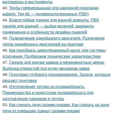
материалы и инструменты
43.
Труба гофрированная для наружной прокладки
кабеля. Тип #2 — поливинилхлоридные (ПВХ)
44.
Влагостойкие панели для ванной комнаты. ПВХ
панели для ванной — выбор моделей, варианты
применения и особенности дизайна панелей
45.
Подключение однофазного двигателя. Различение
типов однофазных двигателей на практике
46.
Как подобрать циркуляционный насос для системы
отопления. Подбираем технические характеристики
47.
Сверло для врезки замков в межкомнатные двери.
Выборка отверстий под ручку механизм замка
48.
Грунтовки глубокого проникновения. Задачи, которые
решают грунтовки
49.
Изготовление теплиц из поликарбоната.
Преимущества и недостатки поликарбоната для
изготовления парников и теплиц
50.
Как сделать пруд своими руками. Как сделать на даче
пруд из покрышки (шины) своими руками