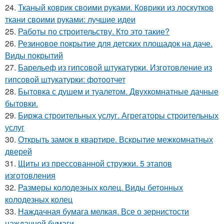
24.
Тканый коврик своими руками. Коврики из лоскутков
ткани своими руками: лучшие идеи
25.
Работы по строительству. Кто это такие?
26.
Резиновое покрытие для детских площадок на даче.
Виды покрытий
27.
Барельеф из гипсовой штукатурки. Изготовление из
гипсовой штукатурки: фотоотчет
28.
Бытовка с душем и туалетом. Двухкомнатные дачные
бытовки.
29.
Биржа строительных услуг. Агрегаторы строительных
услуг
30.
Открыть замок в квартире. Вскрытие межкомнатных
дверей
31.
Щиты из прессованной стружки. 5 этапов
изготовления
32.
Размеры колодезных колец. Виды бетонных
колодезных колец
33.
Наждачная бумага мелкая. Все о зернистости
наждачной бумаги