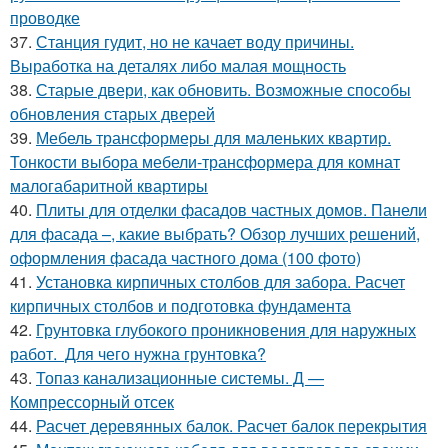
проводке
37.
Станция гудит, но не качает воду причины.
Выработка на деталях либо малая мощность
38.
Старые двери, как обновить. Возможные способы
обновления старых дверей
39.
Мебель трансформеры для маленьких квартир.
Тонкости выбора мебели-трансформера для комнат
малогабаритной квартиры
40.
Плиты для отделки фасадов частных домов. Панели
для фасада –, какие выбрать? Обзор лучших решений,
оформления фасада частного дома (100 фото)
41.
Установка кирпичных столбов для забора. Расчет
кирпичных столбов и подготовка фундамента
42.
Грунтовка глубокого проникновения для наружных
работ. Для чего нужна грунтовка?
43.
Топаз канализационные системы. Д —
Компрессорный отсек
44.
Расчет деревянных балок. Расчет балок перекрытия