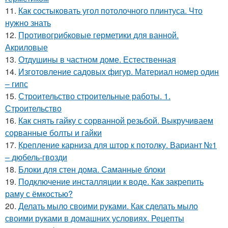
11.
Как состыковать угол потолочного плинтуса. Что
нужно знать
12.
Противогрибковые герметики для ванной.
Акриловые
13.
Отдушины в частном доме. Естественная
14.
Изготовление садовых фигур. Материал номер один
– гипс
15.
Строительство строительные работы. 1.
Строительство
16.
Как снять гайку с сорванной резьбой. Выкручиваем
сорванные болты и гайки
17.
Крепление карниза для штор к потолку. Вариант №1
– дюбель-гвозди
18.
Блоки для стен дома. Саманные блоки
19.
Подключение инсталляции к воде. Как закрепить
раму с ёмкостью?
20.
Делать мыло своими руками. Как сделать мыло
своими руками в домашних условиях. Рецепты