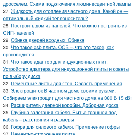
дросселем. Схема подключения люминесцентной лампы
27.
Жидкость для отопления частного дома. Какой он —
оптимальный жидкий теплоноситель?
28.
Построить дом из панелей. Что можно построить из
СИП-панелей
29.
Обивка дверей входных. Обивка
30.
Что такое osb плита. ОСБ –, что это такое, как
производится
31.
Что такое адаптер для индукционных плит.
Устройство адаптера для индукционной плиты и советы
по выбору диска
32.
Цементные листы для стен. Область применения
33.
Электрощиток В частном доме своими руками.
Собираем электрощит для частного дома на 380 В 15 кВт
34.
Расширитель дверной коробки. Доборная доска
35.
Глубина залегания кабеля. Рытье траншеи под
кабель – расстояния и размеры
36.
Гофра для силового кабеля. Применение гофры
37.
Цементно-стружечная плита