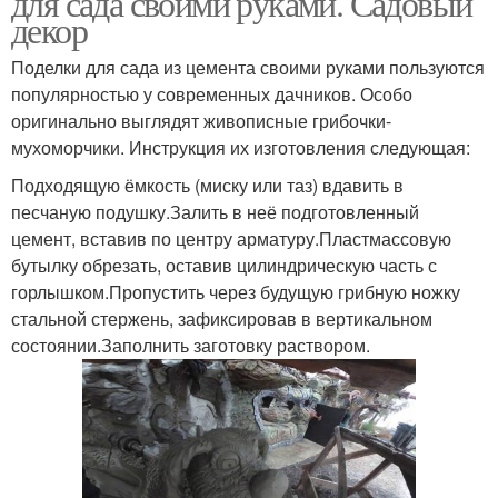
для сада своими руками. Садовый
декор
Поделки для сада из цемента своими руками пользуются
Декор из пластиковых
популярностью у современных дачников. Особо
Садовая скульптура
бутылок
оригинально выглядят живописные грибочки-
мухоморчики. Инструкция их изготовления следующая:
Подходящую ёмкость (миску или таз) вдавить в
песчаную подушку.Залить в неё подготовленный
цемент, вставив по центру арматуру.Пластмассовую
бутылку обрезать, оставив цилиндрическую часть с
горлышком.Пропустить через будущую грибную ножку
стальной стержень, зафиксировав в вертикальном
состоянии.Заполнить заготовку раствором.