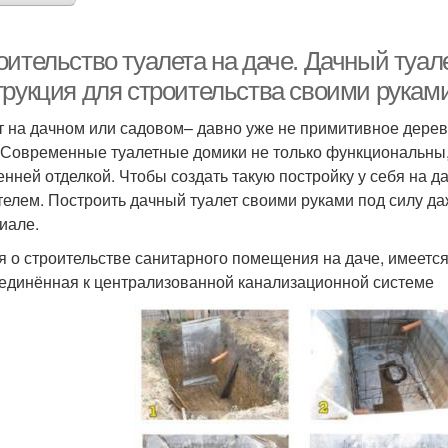
ительство туалета на даче. Дачный туале
трукция для строительства своими руками
т на дачном или садовом– давно уже не примитивное дере
 Современные туалетные домики не только функциональны,
енней отделкой. Чтобы создать такую постройку у себя на 
телем. Построить дачный туалет своими руками под силу даж
иале.
я о строительстве санитарного помещения на даче, имеется
единённая к централизованной канализационной системе