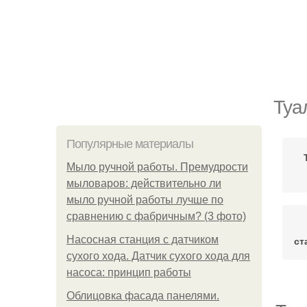
Туа
Популярные материалы
Мыло ручной работы. Премудрости
мыловаров: действительно ли
мыло ручной работы лучше по
сравнению с фабричным? (3 фото)
Насосная станция с датчиком
ст
сухого хода. Датчик сухого хода для
насоса: принцип работы
Облицовка фасада панелями.