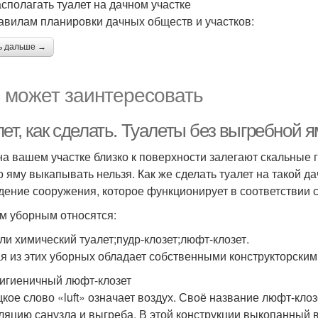
асполагать туалет на дачном участке
авилам планировки дачных обществ и участков:
ь дальше →
 может заинтересовать
ет, как сделать. Туалеты без выгребной 
на вашем участке близко к поверхности залегают скальные 
то яму выкапывать нельзя. Как же сделать туалет на такой 
дение сооружения, которое функционирует в соответствии 
им уборным относятся:
или химический туалет;пудр-клозет;люфт-клозет.
я из этих уборных обладает собственными конструкторскими
Гигиеничный люфт-клозет
кое слово «luft» означает воздух. Своё название люфт-клоз
ляцию санузла и выгреба. В этой конструкции выкопанный 