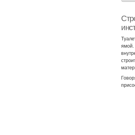
Стро
инс
Туале
ямой.
внутр
строи
матер
Говор
присо