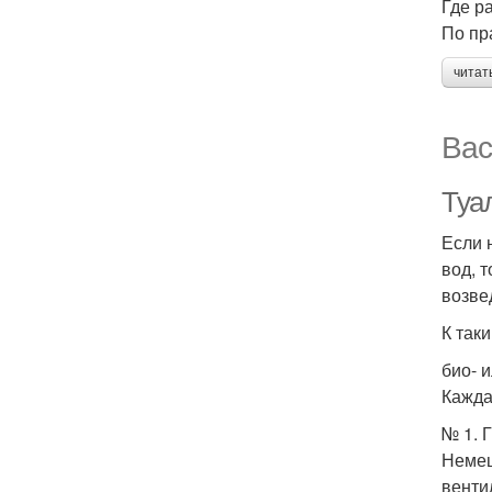
Где р
По пр
читат
Вас
Туал
Если 
вод, 
возве
К так
био- 
Кажда
№ 1. 
Немец
венти