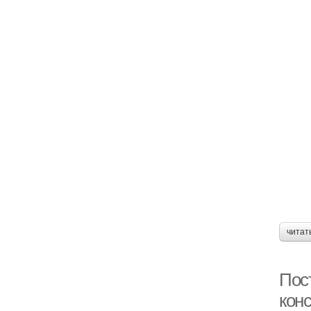
читат
Пос
конс