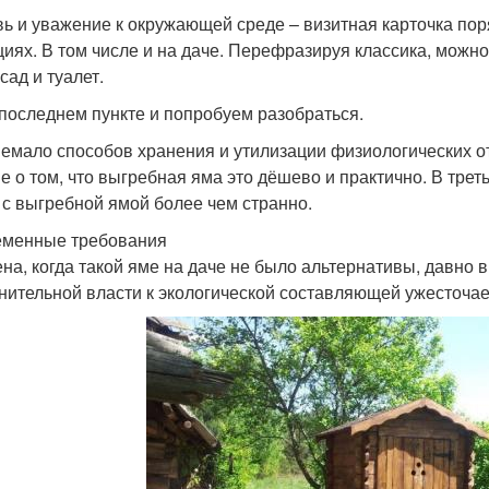
ь и уважение к окружающей среде – визитная карточка по
циях. В том числе и на даче. Перефразируя классика, можно 
сад и туалет.
 последнем пункте и попробуем разобраться.
немало способов хранения и утилизации физиологических от
е о том, что выгребная яма это дёшево и практично. В трет
 с выгребной ямой более чем странно.
менные требования
на, когда такой яме на даче не было альтернативы, давно 
нительной власти к экологической составляющей ужесточае