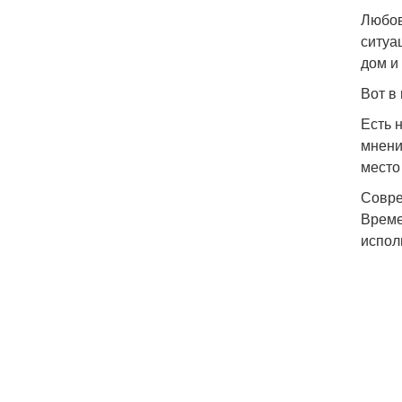
Любов
ситуа
дом и 
Вот в
Есть 
мнени
место
Совре
Време
испол