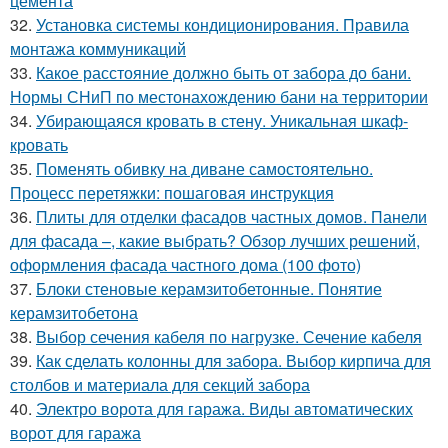
цемента
32.
Установка системы кондиционирования. Правила
монтажа коммуникаций
33.
Какое расстояние должно быть от забора до бани.
Нормы СНиП по местонахождению бани на территории
34.
Убирающаяся кровать в стену. Уникальная шкаф-
кровать
35.
Поменять обивку на диване самостоятельно.
Процесс перетяжки: пошаговая инструкция
36.
Плиты для отделки фасадов частных домов. Панели
для фасада –, какие выбрать? Обзор лучших решений,
оформления фасада частного дома (100 фото)
37.
Блоки стеновые керамзитобетонные. Понятие
керамзитобетона
38.
Выбор сечения кабеля по нагрузке. Сечение кабеля
39.
Как сделать колонны для забора. Выбор кирпича для
столбов и материала для секций забора
40.
Электро ворота для гаража. Виды автоматических
ворот для гаража