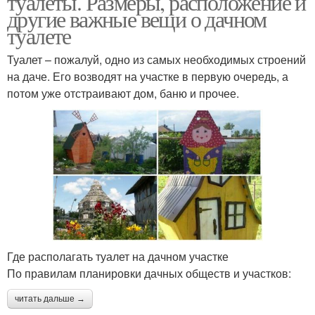
туалеты. Размеры, расположение и
другие важные вещи о дачном
туалете
Туалет без выгребной
Туалет на садовом
Туалет – пожалуй, одно из самых необходимых строений
ямы
участке-варианты
на даче. Его возводят на участке в первую очередь, а
потом уже отстраивают дом, баню и прочее.
Где располагать туалет на дачном участке
По правилам планировки дачных обществ и участков:
читать дальше →