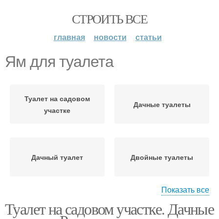
СТРОИТЬ ВСЕ
главная
новости
статьи
Ям для туалета
Туалет на садовом
Дачные туалеты
участке
Дачный туалет
Двойные туалеты
Показать все
Туалет на садовом участке. Дачные
Нормы для
Участок без выгребной
стандартных туалетов
ямы