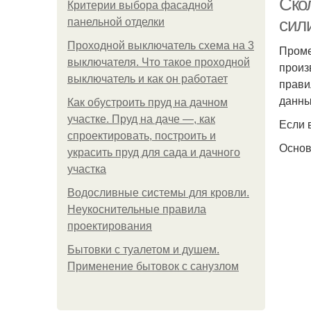
Ско
Критерии выбора фасадной
сил
панельной отделки
Проходной выключатель схема на 3
Проме
выключателя. Что такое проходной
произ
выключатель и как он работает
прави
данны
Как обустроить пруд на дачном
участке. Пруд на даче —, как
Если 
спроектировать, построить и
Основ
украсить пруд для сада и дачного
участка
Водосливные системы для кровли.
Неукоснительные правила
проектирования
Бытовки с туалетом и душем.
Применение бытовок с санузлом