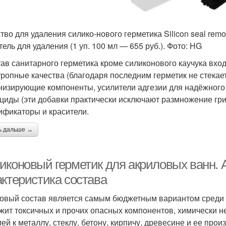
тво для удаления силико-нового герметика Silicon seal remov
тель для удаления (1 уп. 100 мл — 655 руб.). Фото: HG
тав санитарного герметика кроме силиконового каучука вх
тропные качества (благодаря последним герметик не стекае
низирующие компоненты, усилители адгезии для надёжного 
циды (эти добавки практически исключают размножение гри
ификаторы и красители.
ь дальше →
иконовый герметик для акриловых ванн. 
актеристика состава
овый состав является самым бюджетным вариантом среди д
жит токсичных и прочих опасных компонентов, химически н
ией к металлу, стеклу, бетону, кирпичу, древесине и ее пр