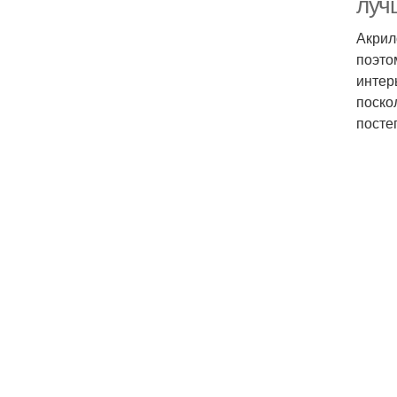
луч
Акрил
поэто
интер
поско
посте