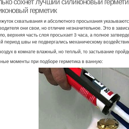
лько сохнет лучший силиконовый герметик
иконовый герметик
жуток схватывания и абсолютного просыхания указываются 
водителя они свои, но отличие незначительное. Это в завис
ло, верхняя часть слоя просыхает 3 часа, а полное затверде
й период швы не подвергались механическому воздействию,
воздух в комнате влажный, но теплый, то застывание пройд
ные моменты при подборе герметика в ванную: