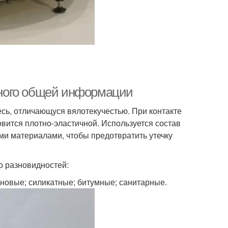
ного общей информации
есь, отличающуся вялотекучестью. При контакте
овится плотно-эластичной. Используется состав
ми материалами, чтобы предотвратить утечку
о разновидностей:
новые; силикатные; битумные; санитарные.