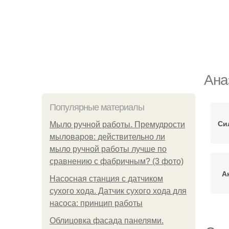
Ана
Популярные материалы
Си
Мыло ручной работы. Премудрости
мыловаров: действительно ли
мыло ручной работы лучше по
сравнению с фабричным? (3 фото)
А
Насосная станция с датчиком
сухого хода. Датчик сухого хода для
насоса: принцип работы
Облицовка фасада панелями.