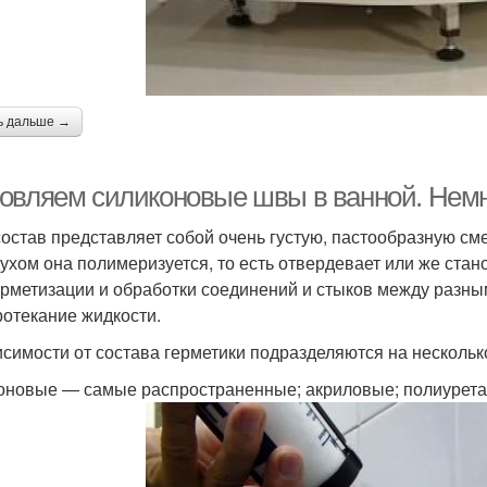
ь дальше →
овляем силиконовые швы в ванной. Нем
состав представляет собой очень густую, пастообразную см
духом она полимеризуется, то есть отвердевает или же стан
ерметизации и обработки соединений и стыков между разны
ротекание жидкости.
исимости от состава герметики подразделяются на нескольк
оновые — самые распространенные; акриловые; полиурета