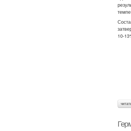
резул
темпе
Соста
затве
10-13
читат
Гер