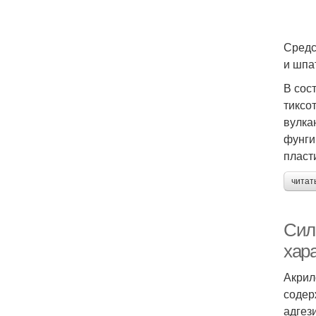
Средс
и шпа
В сос
тиксо
вулка
фунги
пласт
читат
Сил
хар
Акрил
содер
адгез