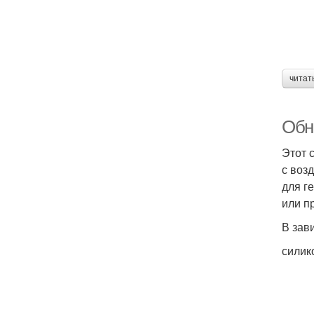
читат
Обн
Этот 
с воз
для г
или п
В зав
силик