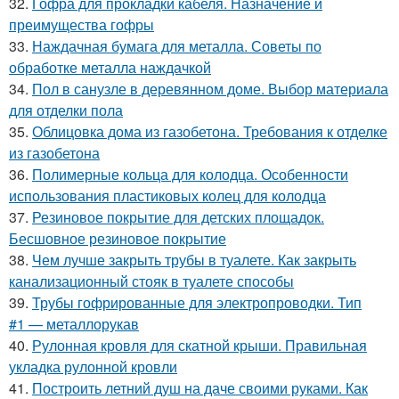
32.
Гофра для прокладки кабеля. Назначение и
преимущества гофры
33.
Наждачная бумага для металла. Советы по
обработке металла наждачкой
34.
Пол в санузле в деревянном доме. Выбор материала
для отделки пола
35.
Облицовка дома из газобетона. Требования к отделке
из газобетона
36.
Полимерные кольца для колодца. Особенности
использования пластиковых колец для колодца
37.
Резиновое покрытие для детских площадок.
Бесшовное резиновое покрытие
38.
Чем лучше закрыть трубы в туалете. Как закрыть
канализационный стояк в туалете способы
39.
Трубы гофрированные для электропроводки. Тип
#1 — металлорукав
40.
Рулонная кровля для скатной крыши. Правильная
укладка рулонной кровли
41.
Построить летний душ на даче своими руками. Как