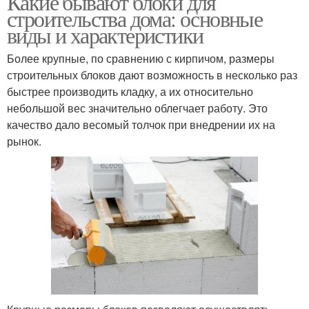
Какие бывают блоки для
строительства дома: основные
виды и характеристики
Более крупные, по сравнению с кирпичом, размеры
Саманные блоки
Газобетонные блоки
строительных блоков дают возможность в несколько раз
быстрее производить кладку, а их относительно
небольшой вес значительно облегчает работу. Это
качество дало весомый толчок при внедрении их на
Газобетон для
Ячеистый блок
рынок.
строительства
Бани из газобетона
Стеновый газобетон
Строительство из
Дом из газобетона
газобетона