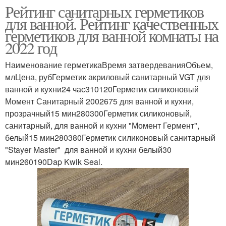
Рейтинг санитарных герметиков
для ванной. Рейтинг качественных
герметиков для ванной комнаты на
2022 год
Наименование герметикаВремя затвердеванияОбъем,
млЦена, рубГерметик акриловый санитарный VGT для
ванной и кухни24 час310120Герметик силиконовый
Момент Санитарный 2002675 для ванной и кухни,
прозрачный15 мин280300Герметик силиконовый,
санитарный, для ванной и кухни "Момент Гермент",
белый15 мин280380Герметик силиконовый санитарный
"Stayer Master" для ванной и кухни белый30
мин260190Dap Kwik Seal.