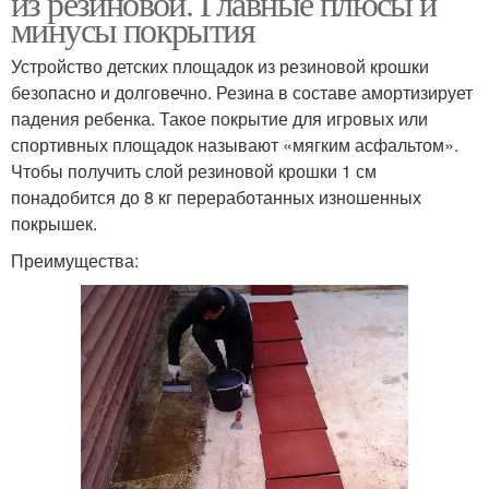
из резиновой. Главные плюсы и
минусы покрытия
Устройство детских площадок из резиновой крошки
Травмобезопасные
Покрытие на детскую
безопасно и долговечно. Резина в составе амортизирует
покрытия
площадку
падения ребенка. Такое покрытие для игровых или
спортивных площадок называют «мягким асфальтом».
Чтобы получить слой резиновой крошки 1 см
понадобится до 8 кг переработанных изношенных
Бесшовное покрытие
покрышек.
Преимущества: