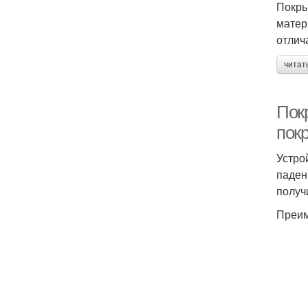
Покры
матер
отлич
читат
Пок
пок
Устро
паден
получ
Преим