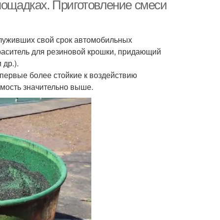
крошки
лощадках. Приготовление смеси
луживших свой срок автомобильных
тские площадки
раситель для резиновой крошки, придающий
др.).
 первые более стойкие к воздействию
имость значительно выше.