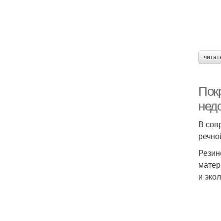
читат
Пок
нед
В сов
речно
Резин
матер
и эко