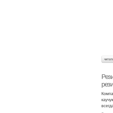
читат
Рез
рез
Компа
каучу
всегд