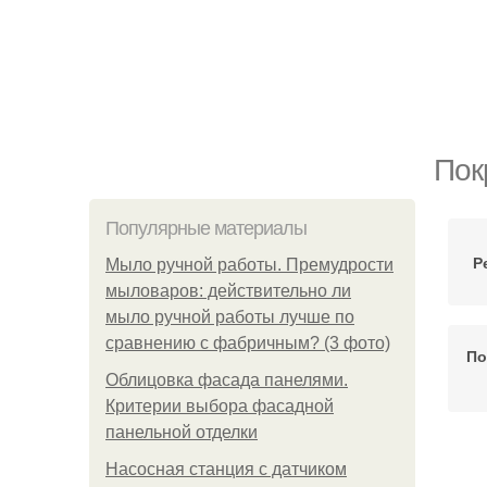
Пок
Популярные материалы
Р
Мыло ручной работы. Премудрости
мыловаров: действительно ли
мыло ручной работы лучше по
сравнению с фабричным? (3 фото)
По
Облицовка фасада панелями.
Критерии выбора фасадной
панельной отделки
Насосная станция с датчиком
Р