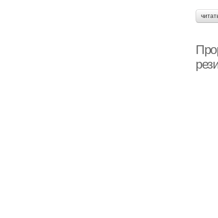
читат
Про
рез