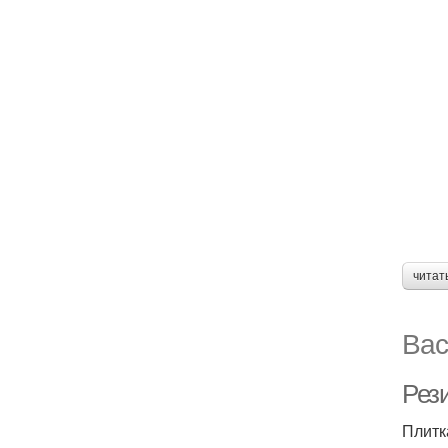
читат
Вас
Рез
Плитк