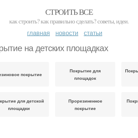
СТРОИТЬ ВСЕ
как строить? как правильно сделать? советы, идеи.
главная
новости
статьи
рытие на детских площадках
Покрытие для
Покры
езиновое покрытие
площадок
крытие для детской
Прорезиненное
Покр
площадки
покрытие
Покрытия для детских
Площа
езиновые покрытия