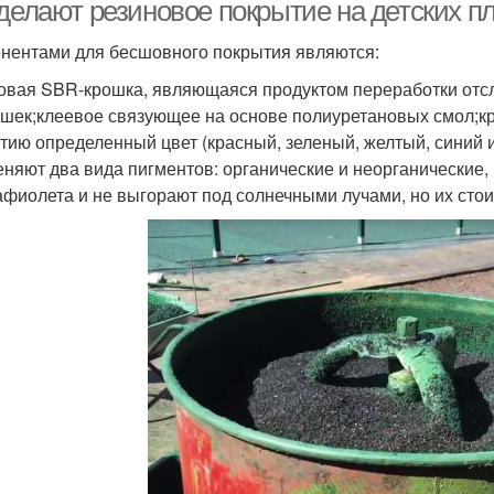
площадок
 делают резиновое покрытие на детских п
нентами для бесшовного покрытия являются:
Травмобезопасные
овая SBR-крошка, являющаяся продуктом переработки отс
Мягкие покрытия
Де
покрытия
шек;клеевое связующее на основе полиуретановых смол;к
тию определенный цвет (красный, зеленый, желтый, синий и 
няют два вида пигментов: органические и неорганические,
афиолета и не выгорают под солнечными лучами, но их сто