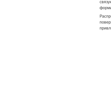
связу
форми
Распр
повер
привл