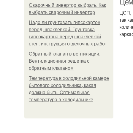
Цем
Сварочный инвертор выбрать. Как
ЦСП, 
выбрать сварочный инвертор
так к
Надо ли грунтовать гипсокартон
колич
перед шпаклевкой. Грунтовка
карка
гипсокартона перед шпаклевкой
стен: инструкция отделочных работ
Обратный клапан в вентиляции.
Вентиляционная решетка с
обратным клапаном
Температура в холодильной камере
бытового холодильника, какая
должна быть. Оптимальная
температура в холодильнике