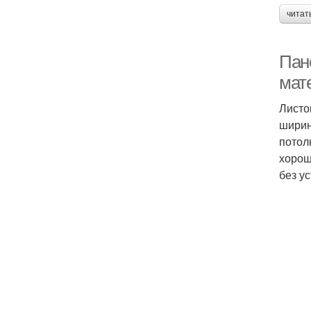
читат
Пан
мат
Листо
ширин
потол
хорош
без у