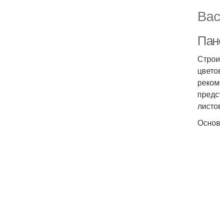
Вас
Пан
Строи
цвето
реком
предс
листо
Основ