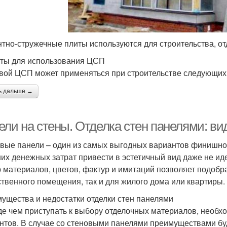
тно-стружечные плиты используются для строительства, от
ты для использования ЦСП
вой ЦСП может применяться при строительстве следующих 
ь дальше →
ели на стены. Отделка стен панелями: в
вые панели – один из самых выгодных вариантов финишной
их денежных затрат привести в эстетичный вид даже не ид
 материалов, цветов, фактур и имитаций позволяет подобра
твенного помещения, так и для жилого дома или квартиры.
ущества и недостатки отделки стен панелями
е чем приступать к выбору отделочных материалов, необх
нтов. В случае со стеновыми панелями преимуществами бу