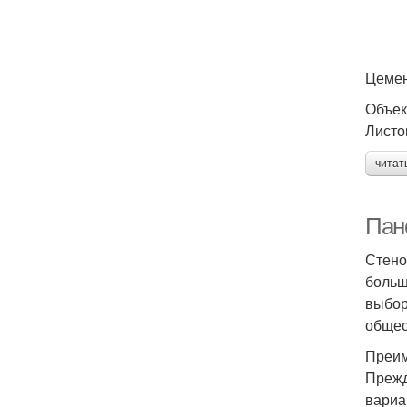
Цемен
Объек
Листо
читат
Пан
Стено
больш
выбор
общес
Преим
Прежд
вариа