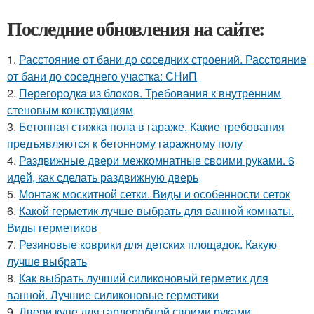
Последние обновления на сайте:
1.
Расстояние от бани до соседних строений. Расстояние
от бани до соседнего участка: СНиП
2.
Перегородка из блоков. Требования к внутренним
стеновым конструкциям
3.
Бетонная стяжка пола в гараже. Какие требования
предъявляются к бетонному гаражному полу
4.
Раздвижные двери межкомнатные своими руками. 6
идей, как сделать раздвижную дверь
5.
Монтаж москитной сетки. Виды и особенности сеток
6.
Какой герметик лучше выбрать для ванной комнаты.
Виды герметиков
7.
Резиновые коврики для детских площадок. Какую
лучше выбрать
8.
Как выбрать лучший силиконовый герметик для
ванной. Лучшие силиконовые герметики
9.
Двери купе для гардеробной своими руками.