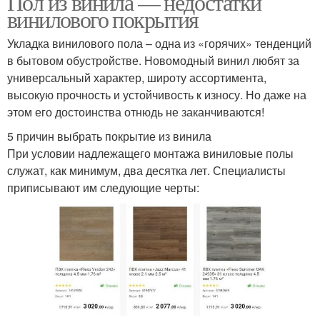
Пол из винила — недостатки
винилового покрытия
Укладка винилового пола – одна из «горячих» тенденций
в бытовом обустройстве. Новомодный винил любят за
Плиточные покрытия
Покрытие для балкона
универсальный характер, широту ассортимента,
высокую прочность и устойчивость к износу. Но даже на
этом его достоинства отнюдь не заканчиваются!
5 причин выбрать покрытие из винила
Покрытия на балконе
При условии надлежащего монтажа виниловые полы
служат, как минимум, два десятка лет. Специалисты
приписывают им следующие черты: