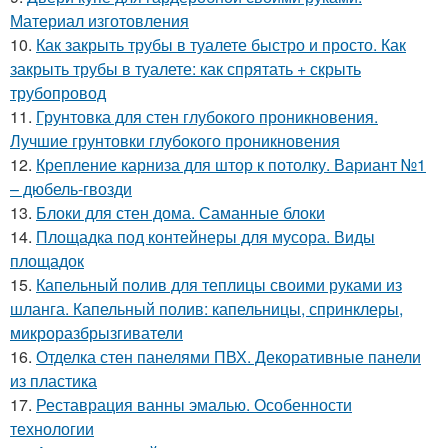
Материал изготовления
10.
Как закрыть трубы в туалете быстро и просто. Как
закрыть трубы в туалете: как спрятать + скрыть
трубопровод
11.
Грунтовка для стен глубокого проникновения.
Лучшие грунтовки глубокого проникновения
12.
Крепление карниза для штор к потолку. Вариант №1
– дюбель-гвозди
13.
Блоки для стен дома. Саманные блоки
14.
Площадка под контейнеры для мусора. Виды
площадок
15.
Капельный полив для теплицы своими руками из
шланга. Капельный полив: капельницы, спринклеры,
микроразбрызгиватели
16.
Отделка стен панелями ПВХ. Декоративные панели
из пластика
17.
Реставрация ванны эмалью. Особенности
технологии