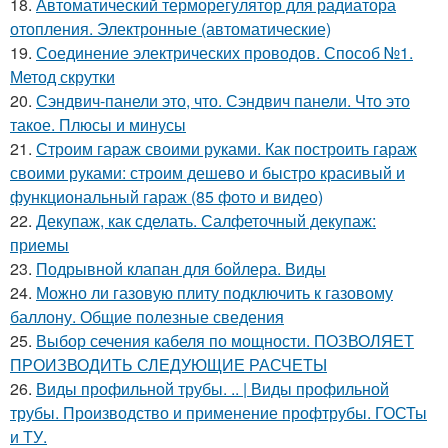
18.
Автоматический терморегулятор для радиатора
отопления. Электронные (автоматические)
19.
Соединение электрических проводов. Способ №1.
Метод скрутки
20.
Сэндвич-панели это, что. Сэндвич панели. Что это
такое. Плюсы и минусы
21.
Строим гараж своими руками. Как построить гараж
своими руками: строим дешево и быстро красивый и
функциональный гараж (85 фото и видео)
22.
Декупаж, как сделать. Салфеточный декупаж:
приемы
23.
Подрывной клапан для бойлера. Виды
24.
Можно ли газовую плиту подключить к газовому
баллону. Общие полезные сведения
25.
Выбор сечения кабеля по мощности. ПОЗВОЛЯЕТ
ПРОИЗВОДИТЬ СЛЕДУЮЩИЕ РАСЧЕТЫ
26.
Виды профильной трубы. .. | Виды профильной
трубы. Производство и применение профтрубы. ГОСТы
и ТУ.