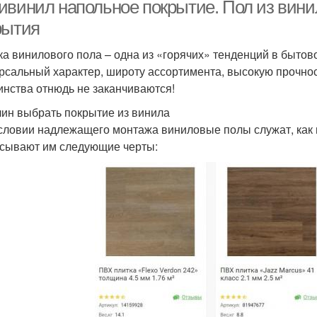
ламината
ивинил напольное покрытие. Пол из вини
рытия
ка винилового пола – одна из «горячих» тенденций в быто
рсальный характер, широту ассортимента, высокую прочност
инства отнюдь не заканчиваются!
чин выбрать покрытие из винила
словии надлежащего монтажа виниловые полы служат, как 
сывают им следующие черты: