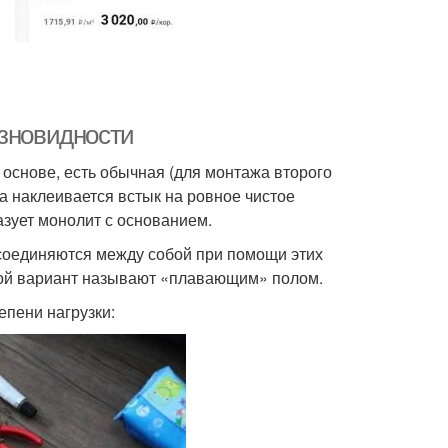
азновидности
основе, есть обычная (для монтажа второго
па наклеивается встык на ровное чистое
зует монолит с основанием.
соединяются между собой при помощи этих
акой вариант называют «плавающим» полом.
епени нагрузки: