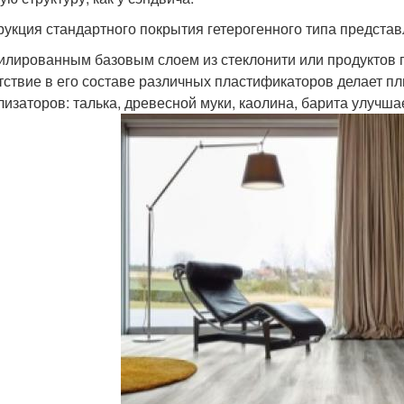
рукция стандартного покрытия гетерогенного типа представ
лированным базовым слоем из стеклонити или продуктов
тствие в его составе различных пластификаторов делает пли
лизаторов: талька, древесной муки, каолина, барита улучш