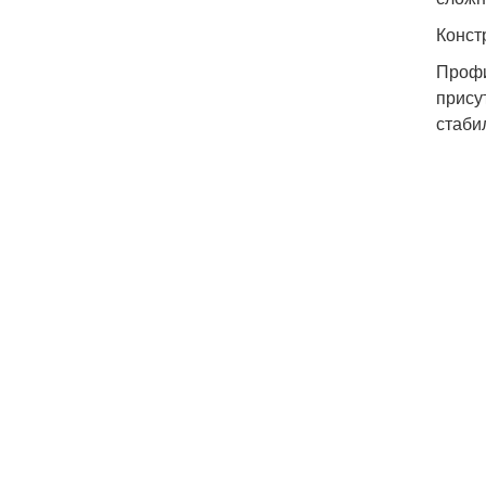
Конст
Профи
прису
стаби