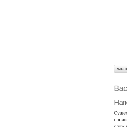
читат
Вас
Нап
Сущес
прочн
сложн