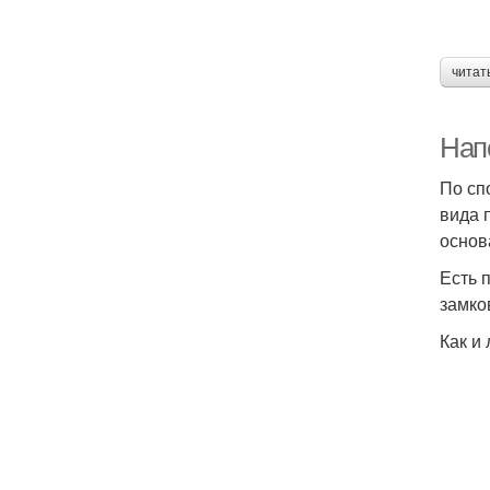
читат
Нап
По сп
вида 
основ
Есть 
замко
Как и