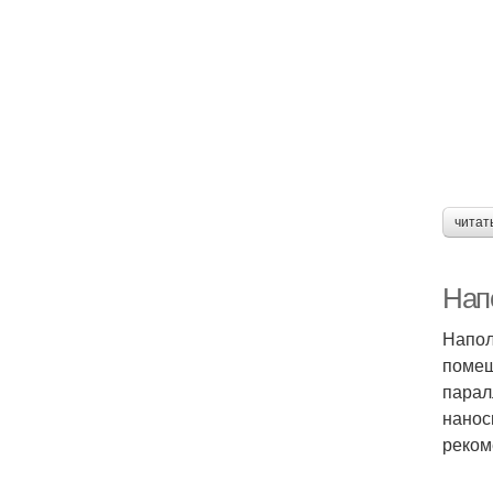
читат
Нап
Напол
помещ
парал
нанос
реком