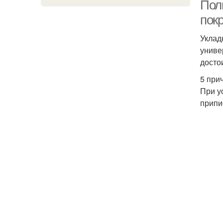
Пол
пок
Уклад
униве
досто
5 при
При у
припи