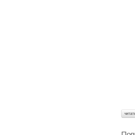
читат
Пол