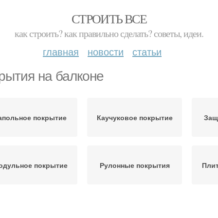
СТРОИТЬ ВСЕ
как строить? как правильно сделать? советы, идеи.
главная
новости
статьи
рытия на балконе
апольное покрытие
Каучуковое покрытие
Защ
одульное покрытие
Рулонные покрытия
Пли
Покрытие вместо
Покрытие для гаража