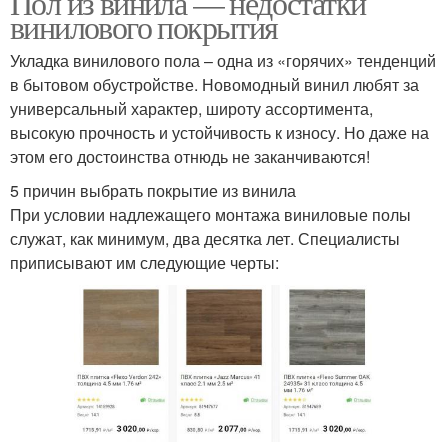
Пол из винила — недостатки
винилового покрытия
Укладка винилового пола – одна из «горячих» тенденций
в бытовом обустройстве. Новомодный винил любят за
Плиточные покрытия
Покрытия на балконе
универсальный характер, широту ассортимента,
высокую прочность и устойчивость к износу. Но даже на
этом его достоинства отнюдь не заканчиваются!
Покрытие вместо
5 причин выбрать покрытие из винила
Напольные покрытия
ламината
При условии надлежащего монтажа виниловые полы
служат, как минимум, два десятка лет. Специалисты
приписывают им следующие черты:
Покрытия для
Покрытие для гаража
квартиры
Покрытие для
спортзала