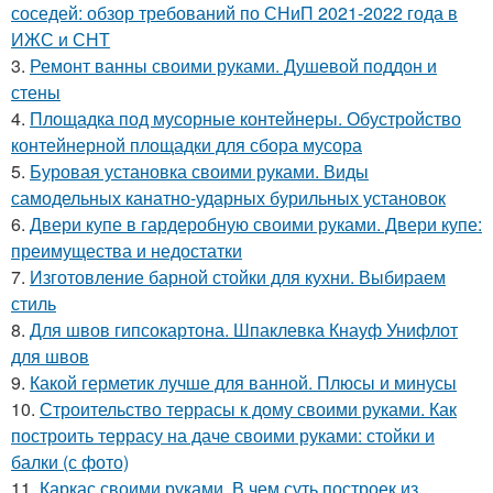
соседей: обзор требований по СНиП 2021-2022 года в
ИЖС и СНТ
3.
Ремонт ванны своими руками. Душевой поддон и
стены
4.
Площадка под мусорные контейнеры. Обустройство
контейнерной площадки для сбора мусора
5.
Буровая установка своими руками. Виды
самодельных канатно-ударных бурильных установок
6.
Двери купе в гардеробную своими руками. Двери купе:
преимущества и недостатки
7.
Изготовление барной стойки для кухни. Выбираем
стиль
8.
Для швов гипсокартона. Шпаклевка Кнауф Унифлот
для швов
9.
Какой герметик лучше для ванной. Плюсы и минусы
10.
Строительство террасы к дому своими руками. Как
построить террасу на даче своими руками: стойки и
балки (с фото)
11.
Каркас своими руками. В чем суть построек из