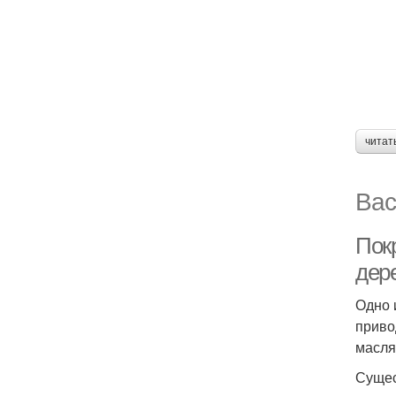
читат
Вас
Пок
дер
Одно 
приво
масля
Сущес