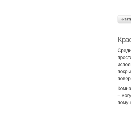
читат
Кра
Среди
прост
испол
покры
повер
Комна
– мог
помуч