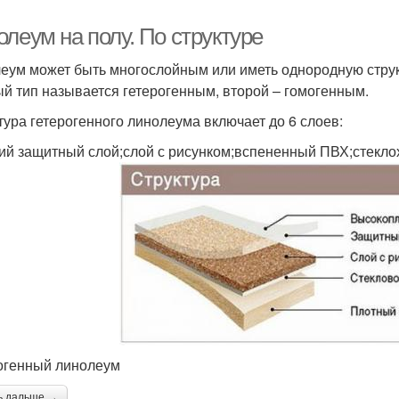
леум на полу. По структуре
еум может быть многослойным или иметь однородную структу
й тип называется гетерогенным, второй – гомогенным.
тура гетерогенного линолеума включает до 6 слоев:
ий защитный слой;слой с рисунком;вспененный ПВХ;стекло
огенный линолеум
ь дальше →