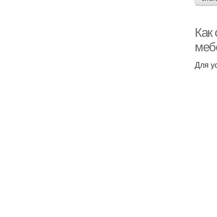
Как
меб
Для у