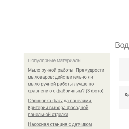
Вод
Популярные материалы
Мыло ручной работы. Премудрости
мыловаров: действительно ли
мыло ручной работы лучше по
сравнению с фабричным? (3 фото)
К
Облицовка фасада панелями.
Критерии выбора фасадной
панельной отделки
Насосная станция с датчиком