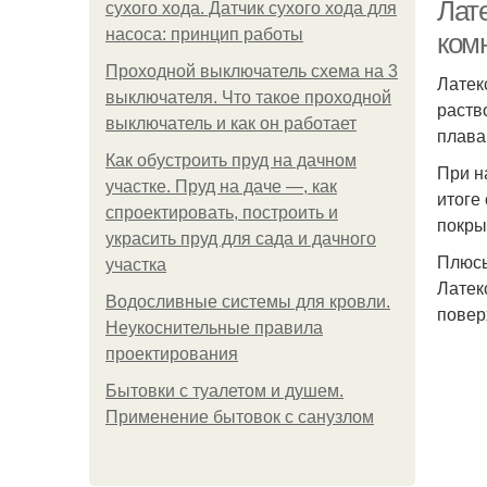
Лат
сухого хода. Датчик сухого хода для
насоса: принцип работы
ком
Проходной выключатель схема на 3
Латек
выключателя. Что такое проходной
раств
выключатель и как он работает
плава
Как обустроить пруд на дачном
При н
участке. Пруд на даче —, как
итоге
спроектировать, построить и
покры
украсить пруд для сада и дачного
Плюсы
участка
Латек
Водосливные системы для кровли.
повер
Неукоснительные правила
проектирования
Бытовки с туалетом и душем.
Применение бытовок с санузлом