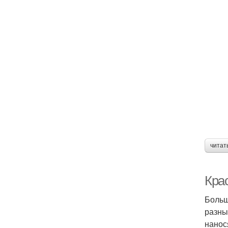
читат
Крас
Больш
разны
нанос