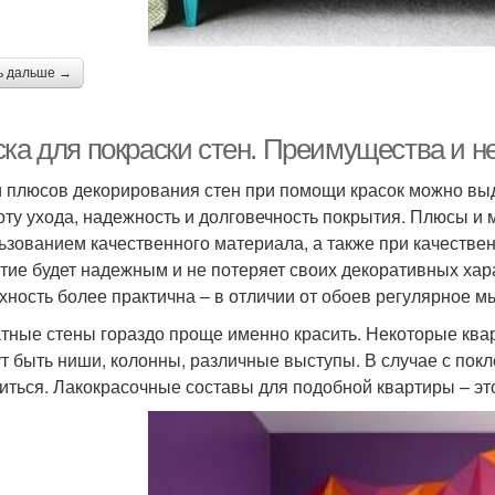
ь дальше →
ска для покраски стен. Преимущества и н
 плюсов декорирования стен при помощи красок можно выд
оту ухода, надежность и долговечность покрытия. Плюсы и м
ьзованием качественного материала, а также при качестве
тие будет надежным и не потеряет своих декоративных хар
хность более практична – в отличии от обоев регулярное мы
тные стены гораздо проще именно красить. Некоторые кв
ут быть ниши, колонны, различные выступы. В случае с пок
иться. Лакокрасочные составы для подобной квартиры – эт