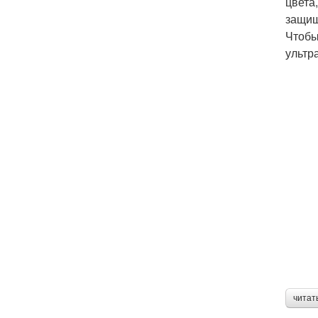
цвета
защищ
Чтобы
ультр
читат