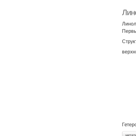
Лино
Линол
Первы
Струк
верхн
Гетер
читат