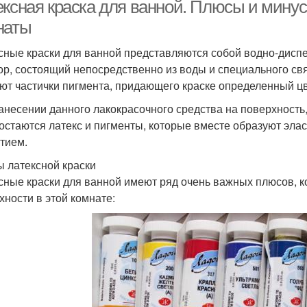
ексная краска для ванной. Плюсы и минус
наты
сные краски для ванной представляются собой водно-дисп
ор, состоящий непосредственно из воды и специального св
ют частички пигмента, придающего краске определенный цв
анесении данного лакокрасочного средства на поверхность, 
 остаются латекс и пигменты, которые вместе образуют эл
тием.
 латексной краски
сные краски для ванной имеют ряд очень важных плюсов, к
хности в этой комнате: