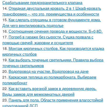
Срабатывание предохранительного клапана
14.
Откидная двуспальная кровать. 2 в 1 Шкаф-кровать
трансформер –, что это, преимущества и особенности
15.
Как сделать отдушины в готовом фундаменте дома.
Для чего вентилировать подполье
16.
Соотношение сечения провода и мощности. S=0,8D.
17.
Погреб в гараже без сырости. Сушка подвала с
помощью свечей, жаровни и осушителя
18.
Монтаж кирпичных столбов. Как производится кладка
кирпичных столбов
19.
Как выбрать точечные светильники. Правила выбора
точечных светильников
20.
Водопровод на участке. Водопровод на даче
21.
Каркасная теплица из поликарбоната. Выбираем
поликарбонат
22.
Как вставить врезной замок в деревянную дверь.
Виды замков для межкомнатных дверей
23.
Панель для пола. Области применения влагостойкой
шпунтованной ДСП