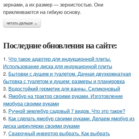
зернами, а их размер — зернистостью. Они
приклеиваются на гибкую основу.
читать дальше →
Последние обновления на сайте:
1.
Что такое адаптер для индукционной плиты.
Использование диска для индукционной плиты
2.
Бытовки с душем и туалетом. Дачная двухкомнатная
бытовка с туалетом и душем: размеры и планировка
3.
Водостойкий герметик для ванны. Силиконовый
4.
Ямобур на трактор своими руками. Изготовление
ямобура своими руками
5.
Ручной землебур садовый 7 видов. Что это такое?
6.
Как сделать ямобур своими руками. Делаем ямобур из
диска циркулярки своими руками
7.
Сварочный инвертор выбрать. Как выбрать