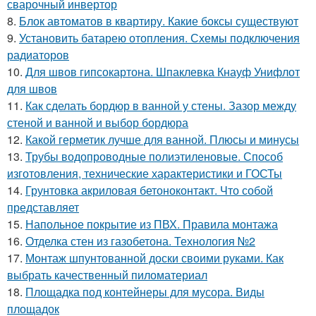
сварочный инвертор
8.
Блок автоматов в квартиру. Какие боксы существуют
9.
Установить батарею отопления. Схемы подключения
радиаторов
10.
Для швов гипсокартона. Шпаклевка Кнауф Унифлот
для швов
11.
Как сделать бордюр в ванной у стены. Зазор между
стеной и ванной и выбор бордюра
12.
Какой герметик лучше для ванной. Плюсы и минусы
13.
Трубы водопроводные полиэтиленовые. Способ
изготовления, технические характеристики и ГОСТы
14.
Грунтовка акриловая бетоноконтакт. Что собой
представляет
15.
Напольное покрытие из ПВХ. Правила монтажа
16.
Отделка стен из газобетона. Технология №2
17.
Монтаж шпунтованной доски своими руками. Как
выбрать качественный пиломатериал
18.
Площадка под контейнеры для мусора. Виды
площадок