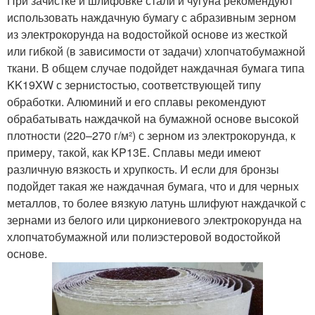
При зачистке и шлифовке стали и чугуна рекомендуют
использовать наждачную бумагу с абразивным зерном
из электрокорунда на водостойкой основе из жесткой
или гибкой (в зависимости от задачи) хлопчатобумажной
ткани. В общем случае подойдет наждачная бумага типа
KK19XW с зернистостью, соответствующей типу
обработки. Алюминий и его сплавы рекомендуют
обрабатывать наждачкой на бумажной основе высокой
плотности (220–270 г/м²) с зерном из электрокорунда, к
примеру, такой, как KP13E. Сплавы меди имеют
различную вязкость и хрупкость. И если для бронзы
подойдет такая же наждачная бумага, что и для черных
металлов, то более вязкую латунь шлифуют наждачкой с
зернами из белого или циркониевого электрокорунда на
хлопчатобумажной или полиэстеровой водостойкой
основе.