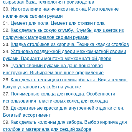
сырьевая база, технология производства
30.
Изготовление наличников на окна. Изготовление
наличников своими руками
31.
Цемент для пола. Цемент для стяжки пола
32.
Как сделать высокую клумбу. Клумбы для цветов из
подручных материалов своими руками
33.
Кладка столбиков из кирпича. Техника кладки столбов
34.
Установка раздвижной двери межкомнатной своими
руками. Варианты монтажа межкомнатной двери
35.
Туалет своими руками на даче пошаговая
инструкция. Выбираем внешнее оформление
36.
Как сделать теплицу из поликарбоната. Виды теплиц.
Какую установить у себя на участке
37.
Полимерные кольца для колодца. Особенности
использования пластиковых колец для колодца
38.
Декоративные краски для внутренней отделки стен.
Богатый ассортимент
39.
Как сделать колонны для забора. Выбор кирпича для
столбов и материала для секций забора