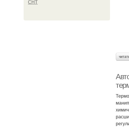
СНТ
читат
Авт
тер
Термо
манип
химич
расши
регул