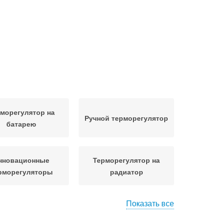
морегулятор на
Ручной терморегулятор
батарею
нновационные
Терморегулятор на
рморегуляторы
радиатор
Показать все
морегулятор для
Радиаторные
масляного