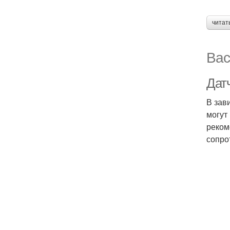
читат
Вас
Дат
В зав
могут
реком
сопро