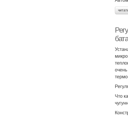
читат
Регу
бат
Устан
микро
тепло
очень
термо
Регул
Что к
чугун
Конст