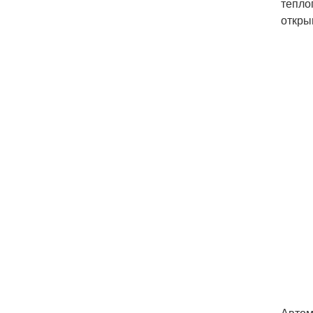
тепло
откры
Автом