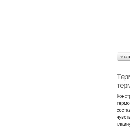
читат
Тер
тер
Конст
термо
соста
чувст
главн