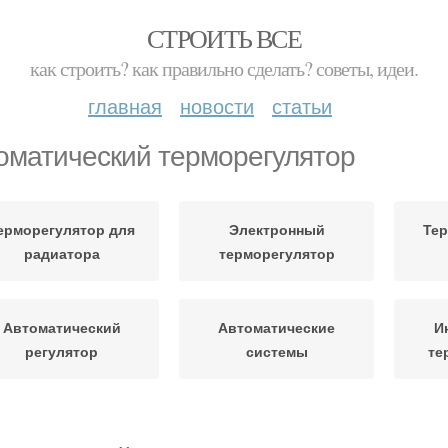
СТРОИТЬ ВСЕ
как строить? как правильно сделать? советы, идеи.
главная
новости
статьи
оматический терморегулятор
ерморегулятор для
Электронный
Тер
радиатора
терморегулятор
Автоматический
Автоматические
И
регулятор
системы
те
Тер
Терморегулятор в
Терморегуляторы с