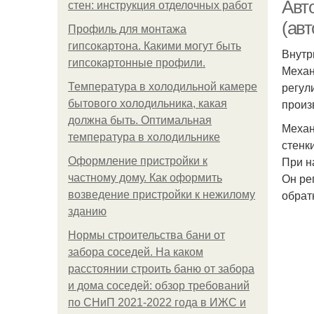
Авт
стен: инструкция отделочных работ
(ав
Профиль для монтажа
гипсокартона. Какими могут быть
Внутр
гипсокартонные профили.
Механ
регул
Температура в холодильной камере
произ
бытового холодильника, какая
должна быть. Оптимальная
Механ
температура в холодильнике
стенк
При н
Оформление пристройки к
Он ре
частному дому. Как оформить
обрат
возведение пристройки к нежилому
зданию
Нормы строительства бани от
забора соседей. На каком
расстоянии строить баню от забора
и дома соседей: обзор требований
по СНиП 2021-2022 года в ИЖС и