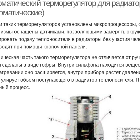
системе
датчиком
оматический терморегулятор для радиато
томатические)
и таких терморегуляторов установлены микропроцессоры, 
измы оснащены датчиками, позволяющими замерять окружа
ировать подачу теплоносителя в радиаторы без участия че
водят при помощи кнопочной панели.
ическая часть такого терморегулятора не отличается от ру
и сделаны в виде гофры. Внутри сильфона находится веще
агревании оно расширяется, внутри прибора растет давле
гулирует объем поступающего в радиатор теплоносителя. 
ный процесс.