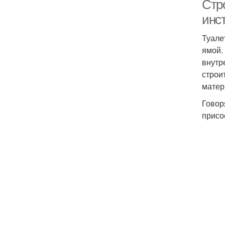
Стро
инс
Туале
ямой.
внутр
строи
матер
Говор
присо