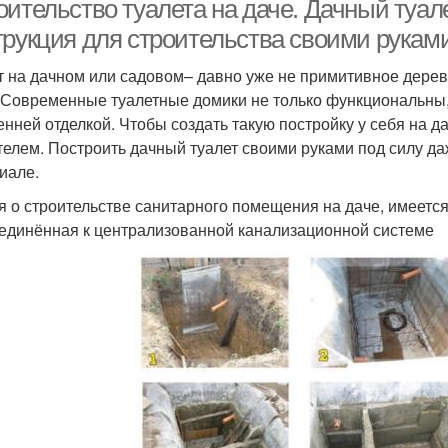
ительство туалета на даче. Дачный туале
трукция для строительства своими руками
т на дачном или садовом– давно уже не примитивное дере
 Современные туалетные домики не только функциональны,
енней отделкой. Чтобы создать такую постройку у себя на 
телем. Построить дачный туалет своими руками под силу даж
иале.
я о строительстве санитарного помещения на даче, имеется
единённая к централизованной канализационной системе