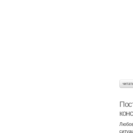
читат
Пос
конс
Любов
ситуа