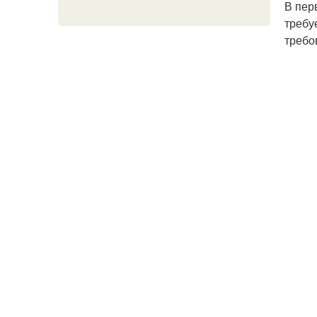
В пер
требу
требо