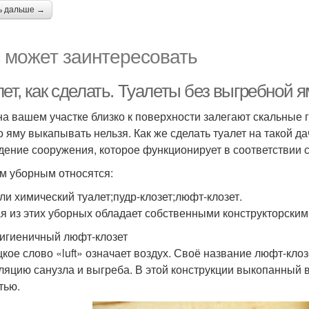
ь дальше →
 может заинтересовать
ет, как сделать. Туалеты без выгребной 
на вашем участке близко к поверхности залегают скальные 
то яму выкапывать нельзя. Как же сделать туалет на такой 
дение сооружения, которое функционирует в соответствии 
им уборным относятся:
или химический туалет;пудр-клозет;люфт-клозет.
я из этих уборных обладает собственными конструкторскими
Гигиеничный люфт-клозет
кое слово «luft» означает воздух. Своё название люфт-клоз
ляцию санузла и выгреба. В этой конструкции выкопанный 
тью.