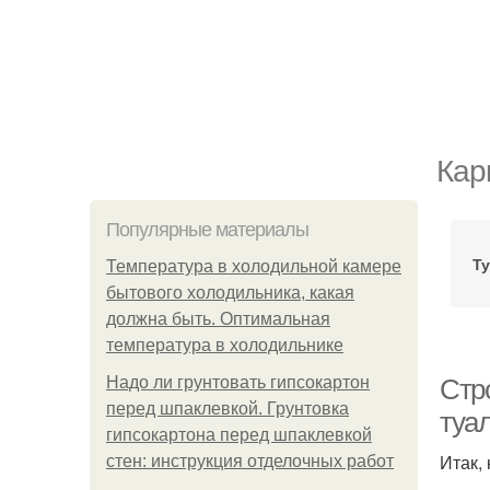
Кар
Популярные материалы
Ту
Температура в холодильной камере
бытового холодильника, какая
должна быть. Оптимальная
температура в холодильнике
Надо ли грунтовать гипсокартон
Стр
перед шпаклевкой. Грунтовка
туал
гипсокартона перед шпаклевкой
Итак,
стен: инструкция отделочных работ