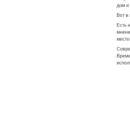
дом и 
Вот в
Есть 
мнени
место
Совре
Време
испол