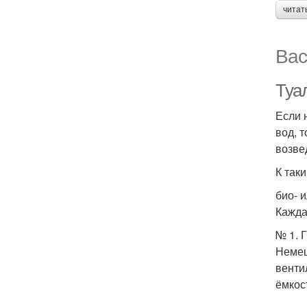
читат
Вас
Туал
Если 
вод, 
возве
К так
био- 
Кажда
№ 1. 
Немец
венти
ёмкос