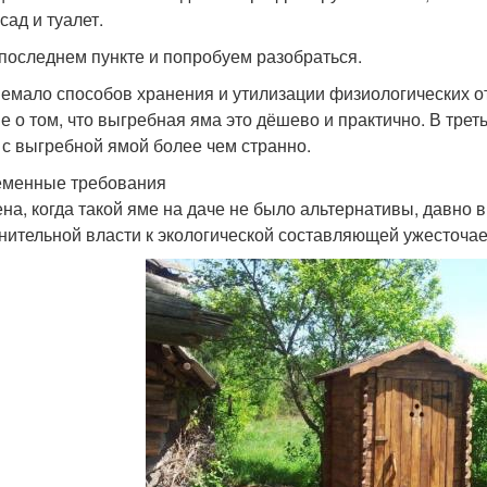
сад и туалет.
 последнем пункте и попробуем разобраться.
немало способов хранения и утилизации физиологических от
е о том, что выгребная яма это дёшево и практично. В трет
 с выгребной ямой более чем странно.
менные требования
на, когда такой яме на даче не было альтернативы, давно 
нительной власти к экологической составляющей ужесточае