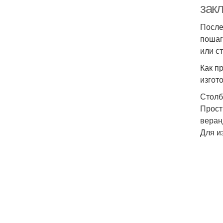
зак
После
пошаг
или с
Как п
изгот
Столб
Прост
веран
Для и