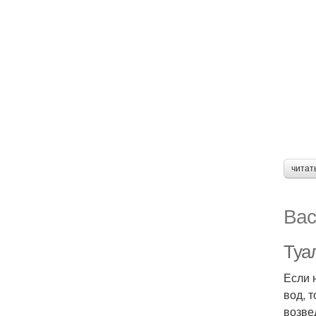
читат
Вас
Туал
Если 
вод, 
возве