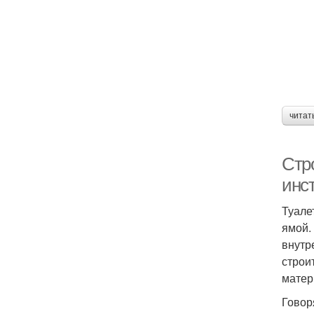
читат
Стро
инс
Туале
ямой.
внутр
строи
матер
Говор