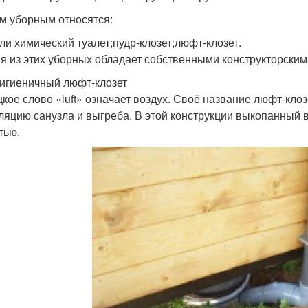
им уборным относятся:
или химический туалет;пудр-клозет;люфт-клозет.
я из этих уборных обладает собственными конструкторскими
Гигиеничный люфт-клозет
кое слово «luft» означает воздух. Своё название люфт-клоз
ляцию санузла и выгреба. В этой конструкции выкопанный 
тью.