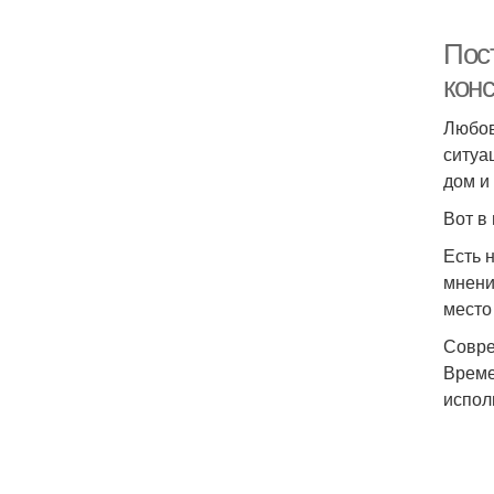
Пос
конс
Любов
ситуа
дом и 
Вот в
Есть 
мнени
место
Совре
Време
испол