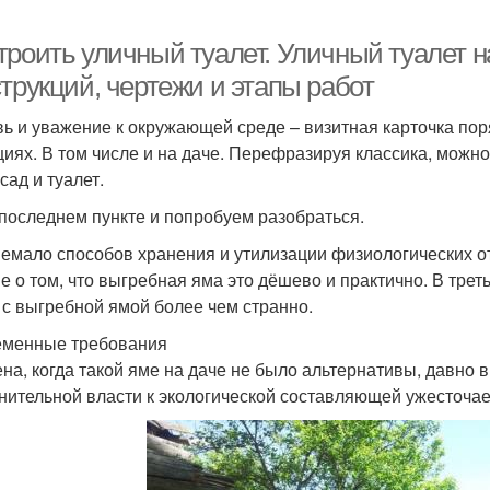
троить уличный туалет. Уличный туалет н
трукций, чертежи и этапы работ
ь и уважение к окружающей среде – визитная карточка по
циях. В том числе и на даче. Перефразируя классика, можно 
сад и туалет.
 последнем пункте и попробуем разобраться.
немало способов хранения и утилизации физиологических от
е о том, что выгребная яма это дёшево и практично. В трет
 с выгребной ямой более чем странно.
менные требования
на, когда такой яме на даче не было альтернативы, давно 
нительной власти к экологической составляющей ужесточае