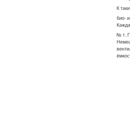
К так
био- 
Кажда
№ 1. 
Немец
венти
ёмкос