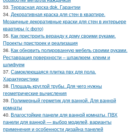
33.
Террасная доска dpk. Гарантии
34.
Декоративная краска для стен в квартире.
Мозаичные декоративные краски для стен в интерьере
квартиры (с фото)
35.
Как пристроить веранду к дому своими руками.
Проекты пристроек и реализация
36.
Как обновить полированную мебель своими руками.
Реставрация поверхности – шпаклюем, клеим и
шлифуем
37.
Самоклеющаяся плитка пвх для пола.
Характеристики
38.
Площадь круглой трубы. Для чего нужны
геометрические вычисления
39.
Полимерный герметик для ванной. Для ванной
комнаты
40.
Влагостойкие панели для ванной комнаты. ПВХ
панели для ванной — выбор моделей, варианты
применения и особенности дизайна панелей