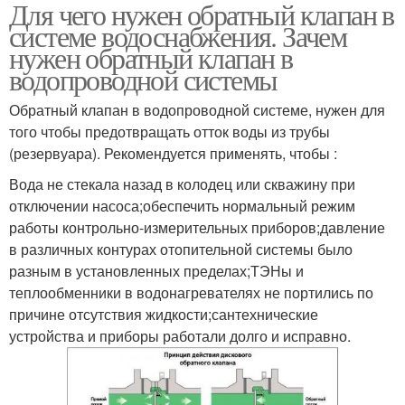
Для чего нужен обратный клапан в
Клапан в скважине
Обратные клапаны
системе водоснабжения. Зачем
нужен обратный клапан в
водопроводной системы
Обратный клапан в водопроводной системе, нужен для
Клапаны для насосов
Клапан для воды
того чтобы предотвращать отток воды из трубы
(резервуара). Рекомендуется применять, чтобы :
Вода не стекала назад в колодец или скважину при
отключении насоса;обеспечить нормальный режим
Клапан на схеме
Клапан на воду
работы контрольно-измерительных приборов;давление
в различных контурах отопительной системы было
разным в установленных пределах;ТЭНы и
теплообменники в водонагревателях не портились по
причине отсутствия жидкости;сантехнические
устройства и приборы работали долго и исправно.