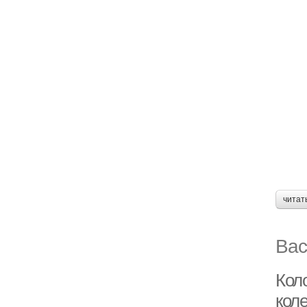
читат
Вас
Кол
кол