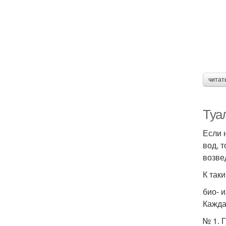
читат
Туал
Если 
вод, 
возве
К так
био- 
Кажда
№ 1. 