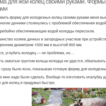
ма для жби колец своими руками. Формы
ами
овить форму для колодезных колец своими руками меня вын
многие дачники столкнулись с проблемой обеспечения водой
ребойно обеспечивающие водой колодцы пересохли.
инство хозяев дачных и загородных участков при устройст
тренним диаметром 1000 мм и высотой 900 мм.
ся, углубить колодец — не проблема, но…
ть зажатые грунтом кольца колодца не удастся, обкапыват
 сразу было ясно, показываю готовую форму для колодезны
то мне надо было сделать. Вообще-то изготовить опалубку д
 для колец я придумал быстро.