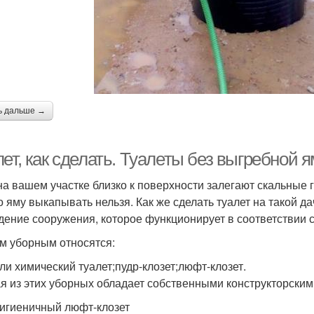
ь дальше →
ет, как сделать. Туалеты без выгребной 
на вашем участке близко к поверхности залегают скальные 
то яму выкапывать нельзя. Как же сделать туалет на такой 
дение сооружения, которое функционирует в соответствии 
им уборным относятся:
или химический туалет;пудр-клозет;люфт-клозет.
я из этих уборных обладает собственными конструкторскими
Гигиеничный люфт-клозет