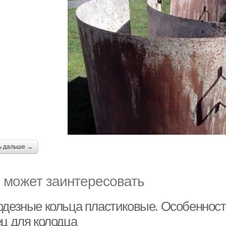
ь дальше →
 может заинтересовать
одезные кольца пластиковые. Особеннос
ец для колодца