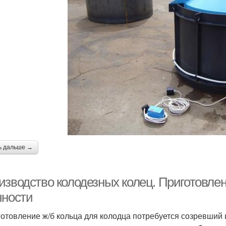
ь дальше →
изводство колодезных колец. Приготовле
чности
готовление ж/б кольца для колодца потребуется созревши