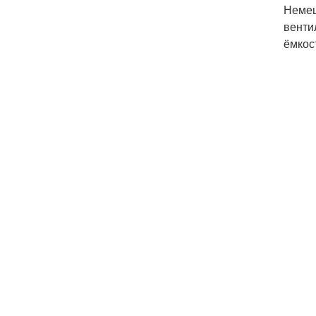
Немец
венти
ёмкос