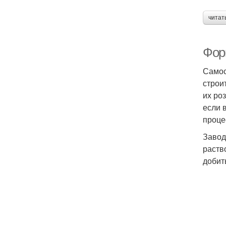
читат
Фор
Самос
строи
их ро
если 
проце
Завод
раств
добит