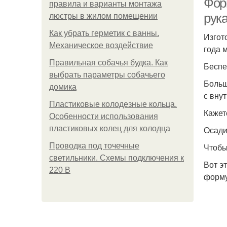
Фор
правила и варианты монтажа
рук
люстры в жилом помещении
Как убрать герметик с ванны.
Изгот
Механическое воздействие
года 
Правильная собачья будка. Как
Беспе
выбрать параметры собачьего
Больш
домика
с вну
Пластиковые колодезные кольца.
Кажет
Особенности использования
пластиковых колец для колодца
Осади
Проводка под точечные
Чтобы
светильники. Схемы подключения к
Вот э
220 В
форму