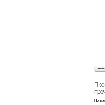
читат
Про
про
На из