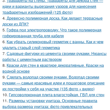
3.
Трафареты на стены. Трафареты для декора стен —
идеи и варианты вырезания узоров для нанесения
трафаретных изображений (125 фото)
4.
Древесно полимерная доска. Как делают террасные
доски из ДПК?
5.
Гофра под электропроводку. Что такое полимерная
гофрированная труба для кабеля
6.
Как убрать силиконовый герметик с ванны. Как и чем
удалить старый слой герметика
7.
Садовые фигурки из цемента своими руками. Нюансы
работы с цементным раствором
8.
Краски для стен в квартире декоративные. Краски на
водной основе
9.
Сделать водопад своими руками. Водопад своими
руками — самые красивые идеи и пошаговое описание
их постройки у себя на участке (135 фото + видео)
10.
Гипсоволоконная плита влагостойкая. ГВЛ для стен
11.
Размеры установки унитаза. Основные правила
выбора размера унитаза: фото привлекательных