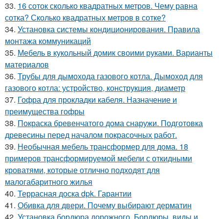
33.
16 соток сколько квадратных метров. Чему равна
сотка? Сколько квадратных метров в сотке?
34.
Установка системы кондиционирования. Правила
монтажа коммуникаций
35.
Мебель в кукольный домик своими руками. Варианты
материалов
36.
Трубы для дымохода газового котла. Дымоход для
газового котла: устройство, конструкция, диаметр
37.
Гофра для прокладки кабеля. Назначение и
преимущества гофры
38.
Покраска бревенчатого дома снаружи. Подготовка
древесины перед началом покрасочных работ.
39.
Необычная мебель трансформер для дома. 18
примеров трансформируемой мебели с откидными
кроватями, которые отлично подходят для
малогабаритного жилья
40.
Террасная доска dpk. Гарантии
41.
Обивка для двери. Почему выбирают дерматин
42.
Установка бордюра дорожного. Бордюры, виды и