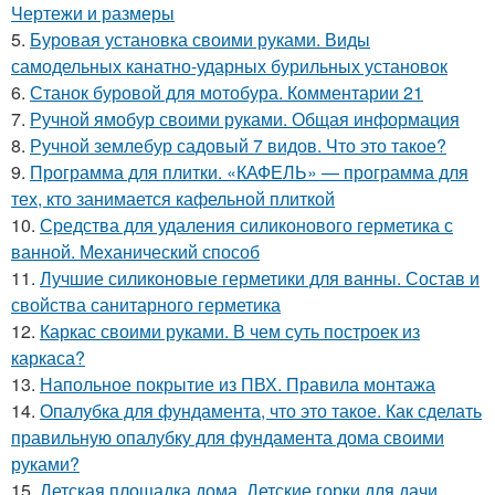
Чертежи и размеры
5.
Буровая установка своими руками. Виды
самодельных канатно-ударных бурильных установок
6.
Станок буровой для мотобура. Комментарии 21
7.
Ручной ямобур своими руками. Общая информация
8.
Ручной землебур садовый 7 видов. Что это такое?
9.
Программа для плитки. «КАФЕЛЬ» — программа для
тех, кто занимается кафельной плиткой
10.
Средства для удаления силиконового герметика с
ванной. Механический способ
11.
Лучшие силиконовые герметики для ванны. Состав и
свойства санитарного герметика
12.
Каркас своими руками. В чем суть построек из
каркаса?
13.
Напольное покрытие из ПВХ. Правила монтажа
14.
Опалубка для фундамента, что это такое. Как сделать
правильную опалубку для фундамента дома своими
руками?
15.
Детская площадка дома. Детские горки для дачи