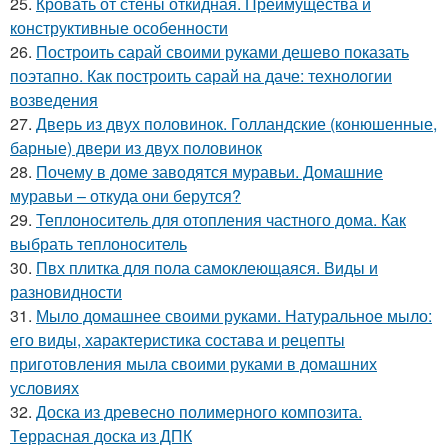
25.
Кровать от стены откидная. Преимущества и
конструктивные особенности
26.
Построить сарай своими руками дешево показать
поэтапно. Как построить сарай на даче: технологии
возведения
27.
Дверь из двух половинок. Голландские (конюшенные,
барные) двери из двух половинок
28.
Почему в доме заводятся муравьи. Домашние
муравьи – откуда они берутся?
29.
Теплоноситель для отопления частного дома. Как
выбрать теплоноситель
30.
Пвх плитка для пола самоклеющаяся. Виды и
разновидности
31.
Мыло домашнее своими руками. Натуральное мыло:
его виды, характеристика состава и рецепты
приготовления мыла своими руками в домашних
условиях
32.
Доска из древесно полимерного композита.
Террасная доска из ДПК