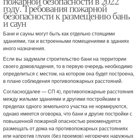
пожарной безопасности в 2022
году. Требования пожарной
безопасности к размещению бань
и саун
Расстояние от
Септик от забора
выгребной ямы
Бани и сауны могут быть как отдельно стоящими
зданиями, так и встроенными помещениями в зданиях
иного назначения.
Если вы задумали строительство бани на территории
своего домовладения, то в первую очередь необходимо
определиться с местом, на котором она будет построена,
в плане соблюдения противопожарных расстояний.
Согласно(далее — СП 4), противопожарные расстояния
между жилыми зданиями и другими постройками в
пределах одного земельного участка не нормируются,
однако имеется оговорка, что бани и другие постройки с
повышенной пожарной опасностью рекомендуется
размещать от дома на противопожарных расстояниях
или напротив глухих (без проемов) негорючих наружных