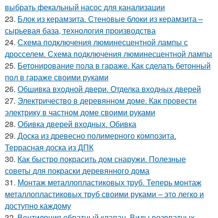
выбрать фекальный насос для канализации
23.
Блок из керамзита. Стеновые блоки из керамзита –
сырьевая база, технология производства
24.
Схема подключения люминесцентной лампы с
дросселем. Схема подключения люминесцентной лампы
25.
Бетонирование пола в гараже. Как сделать бетонный
пол в гараже своими руками
26.
Обшивка входной двери. Отделка входных дверей
27.
Электричество в деревянном доме. Как провести
электрику в частном доме своими руками
28.
Обивка дверей входных. Обивка
29.
Доска из древесно полимерного композита.
Террасная доска из ДПК
30.
Как быстро покрасить дом снаружи. Полезные
советы для покраски деревянного дома
31.
Монтаж металлопластиковых труб. Теперь монтаж
металлопластиковых труб своими руками – это легко и
доступно каждому
32.
Вентиляция обратный клапан. Виды возвратных