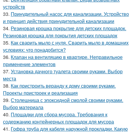
устройств
33.
Принудительный насос для канализации. Устройство
и принцип действия принудительной канализации
34.
Резиновая крошка покрытие для детских площадок.
Резиновая крошка для покрытия детских площадок
35.
Как сварить мыло с нуля. Сварить мыло в домашних
условиях: что понадобится?
36.
Клапан на вентиляцию в квартире. Неправильное
применение элементов
37.
Установка дачного туалета своими руками. Выбор
места
38.
Как пристроить веранду к дому своими руками.
Проекты пристроек и реализация
39.
Столешница с эпоксидной смолой своими руками.
Выбор материала
40.
Площадки для сбора мусора. Требования к
содержанию контейнерных площадок для мусора
41.
Гофра труба для кабеля наружной прокладки. Какую