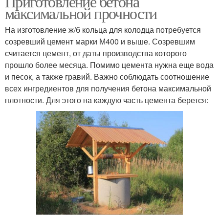
Приготовление бетона
максимальной прочности
На изготовление ж/б кольца для колодца потребуется
Кольца для
Кольца для выгребной
созревший цемент марки М400 и выше. Созревшим
канализации
ямы
считается цемент, от даты производства которого
прошло более месяца. Помимо цемента нужна еще вода
и песок, а также гравий. Важно соблюдать соотношение
всех ингредиентов для получения бетона максимальной
Септики из бетонных
плотности. Для этого на каждую часть цемента берется:
колец